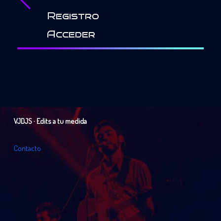
Registro
Acceder
VJDJS · Edits a tu medida
C
o
n
t
a
c
t
o