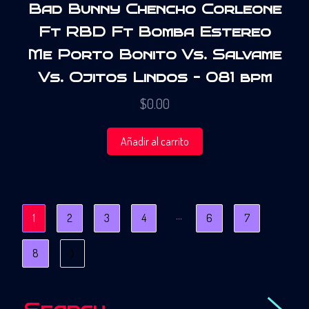
Bad Bunny Chencho Corleone
Ft RBD Ft Bomba Estereo
Me Porto Bonito Vs. Salvame
Vs. Ojitos Lindos – 081 bpm
$
0.00
Añadir al carrito
…
1
2
3
4
6
7
8
⟩