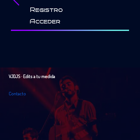
Registro
Acceder
VJDJS · Edits a tu medida
C
o
n
t
a
c
t
o