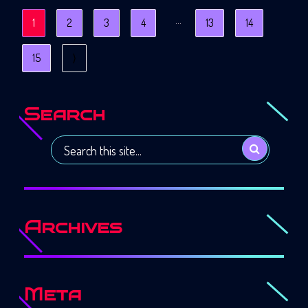
…
1
2
3
4
13
14
15
⟩
Search
Archives
Meta