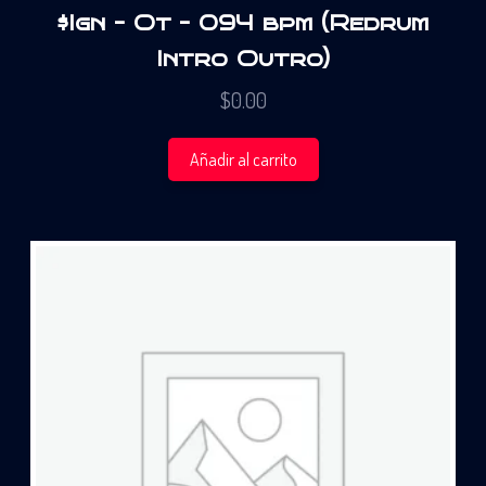
$Ign – Ot – 094 bpm (Redrum
Intro Outro)
$
0.00
Añadir al carrito