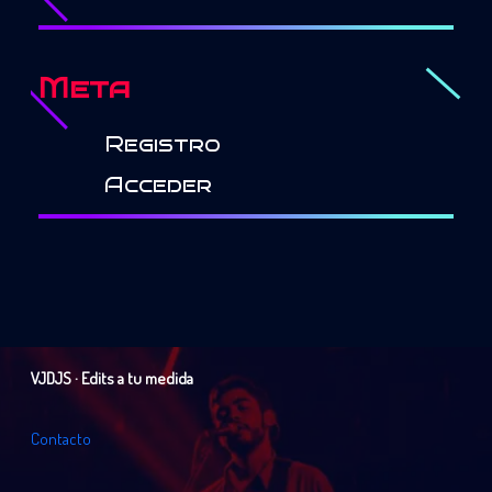
Meta
Registro
Acceder
VJDJS · Edits a tu medida
C
o
n
t
a
c
t
o