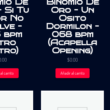
mio De
Binomio De
 Si Tu
Oro – Un
r No
Osito
lve –
Dormilon –
 bpm
068 bpm
ntro
(Acapella
tro)
Opening)
0.00
$
0.00
al carrito
Añadir al carrito