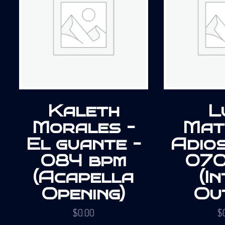
Kaleth
L
Morales –
Mat
El guante –
Adio
084 bpm
070
(Acapella
(I
Opening)
Ou
$
0.00
$