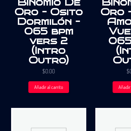
Binomio De
Bino
Oro – Osito
Oro –
Dormilón –
Amo
065 bpm
Vue
vers 2
065
(Intro
(I
Outro)
Ou
$
0.00
$
Añadir al carrito
Añadir 