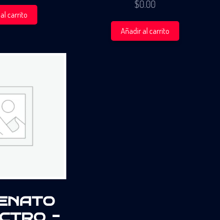
$
0.00
al carrito
Añadir al carrito
enato
ctro –