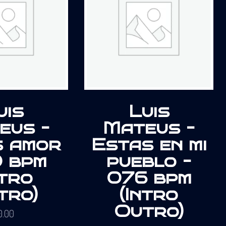
uis
Luis
eus –
Mateus –
s amor
Estas en mi
 bpm
pueblo –
ntro
076 bpm
tro)
(Intro
Outro)
0.00