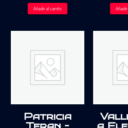
Añadir al carrito
Añadir 
Patricia
Vall
Teran –
a Ele