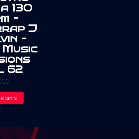
a 130
m –
rrap J
vin –
 Music
sions
l 62
0.00
al carrito