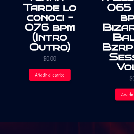
Tarde lo
065 
conoci –
bp
076 bpm
Biza
(Intro
Bal
Outro)
Bzrp
Ses
$
0.00
Vo
Añadir al carrito
$
Añadir 