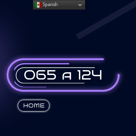
Spanish
065 a 124
:
HOME