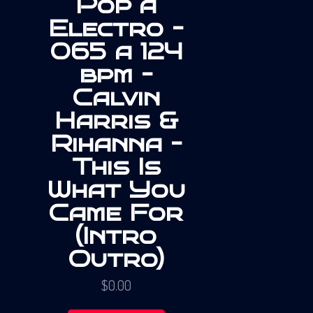
Pop a
Electro –
065 a 124
bpm –
Calvin
Harris &
Rihanna –
This Is
What You
Came For
(Intro
Outro)
$
0.00