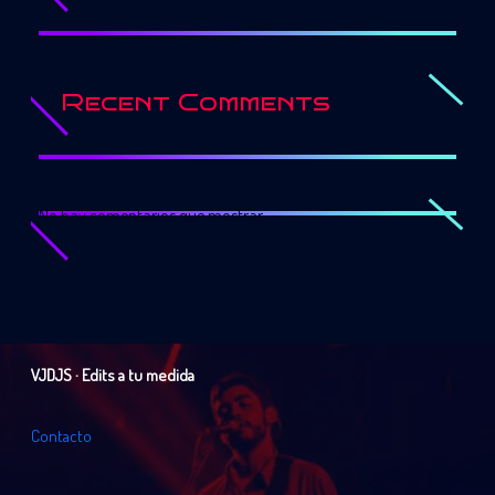
Recent Comments
No hay comentarios que mostrar.
VJDJS · Edits a tu medida
C
o
n
t
a
c
t
o