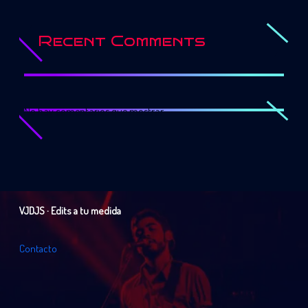
Recent Comments
No hay comentarios que mostrar.
VJDJS · Edits a tu medida
C
o
n
t
a
c
t
o