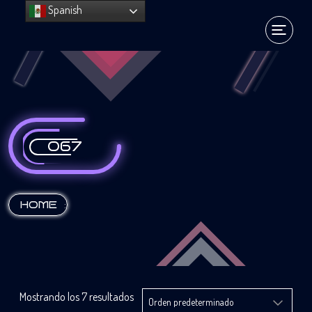
Spanish
067
:
HOME
Mostrando los 7 resultados