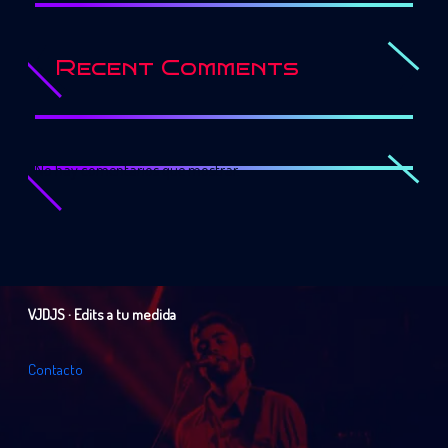
Recent Comments
No hay comentarios que mostrar.
VJDJS · Edits a tu medida
C
o
n
t
a
c
t
o