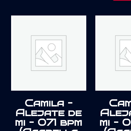
Camila –
Cam
Alejate de
Alej
mi – 071 bpm
mi – 