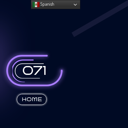
Spanish
071
:
HOME