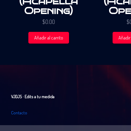
(Acapella
(Aca
Opening)
Ope
$
0.00
$
Añadir al carrito
Añadir 
VJDJS · Edits a tu medida
C
o
n
t
a
c
t
o