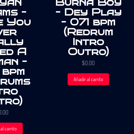
yan
Burna Boy
ms –
– Dey Play
e You
– 071 bpm
ver
(Redrum
ally
Intro
ed A
Outro)
an –
$
0.00
 bpm
drums
Añadir al carrito
tro
tro)
0.00
al carrito