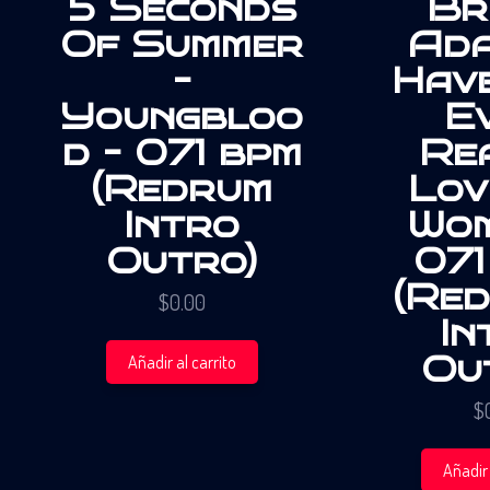
5 Seconds
Br
Of Summer
Ada
–
Hav
Youngbloo
E
d – 071 bpm
Re
(Redrum
Lov
Intro
Wom
Outro)
071
(Re
$
0.00
In
Ou
Añadir al carrito
$
Añadir 