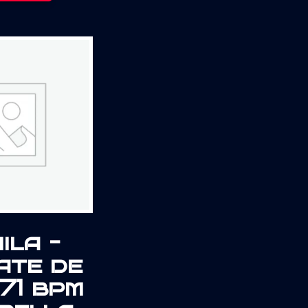
ila –
ate de
071 bpm