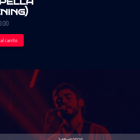
pella
ning)
0.00
al carrito