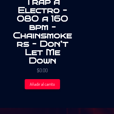
Trap a
Electro –
080 a 160
bpm –
Chainsmoke
rs – Don’t
Let Me
Down
$
0.00
Añadir al carrito