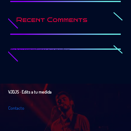
Recent Comments
No hay comentarios que mostrar.
VJDJS · Edits a tu medida
C
o
n
t
a
c
t
o