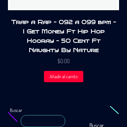
Trap a Rap – 092 a 099 bpm –
I Get Money Ft Hip Hop
Hooray – 50 Cent Ft
Naughty By Nature
$
0.00
Añadir al carrito
Buscar
Buscar