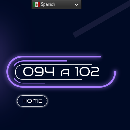
Spanish
094 a 102
:
HOME