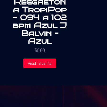
Reggaeton
a TropiPop
– 094 a 102
bpm Azul J
Balvin –
Azul
$
0.00
Añadir al carrito