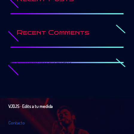
Recent Comments
No hay comentarios que mostrar.
VJDJS · Edits a tu medida
C
o
n
t
a
c
t
o