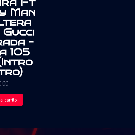
ira Ft
y Man
ltera
 Gucci
rada –
a 105
(Intro
tro)
0.00
al carrito