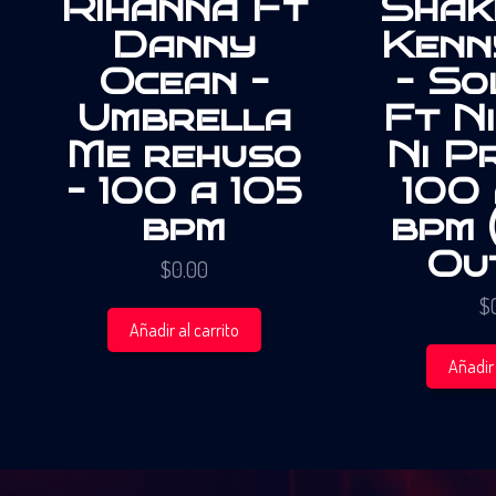
Rihanna Ft
Shak
Danny
Kenn
Ocean –
– So
Umbrella
Ft Ni
Me rehuso
Ni P
– 100 a 105
100 
bpm
bpm 
Ou
$
0.00
$
Añadir al carrito
Añadir 