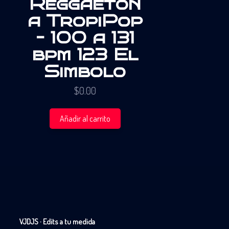
Reggaeton
a TropiPop
– 100 a 131
bpm 123 El
Simbolo
$
0.00
Añadir al carrito
VJDJS · Edits a tu medida