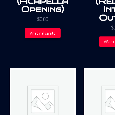
(Acapella
(Re
Opening)
In
Ou
$
0.00
$
Añadir al carrito
Añadir 