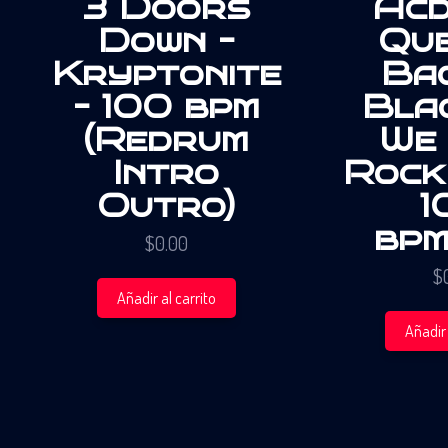
3 Doors
Acd
Down –
Que
Kryptonite
Bac
– 100 bpm
Bla
(Redrum
We 
Intro
Rock
Outro)
1
bpm
$
0.00
$
Añadir al carrito
Añadir 