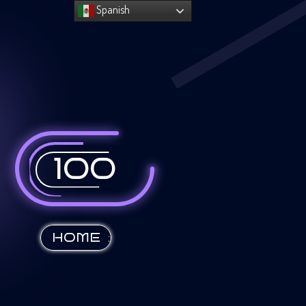
Spanish
100
:
HOME