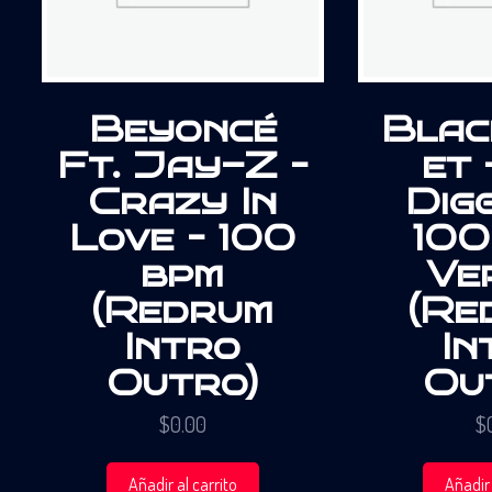
Beyoncé
Blac
Ft. Jay-Z –
et 
Crazy In
Digg
Love – 100
100
bpm
Ve
(Redrum
(Re
Intro
In
Outro)
Ou
$
0.00
$
Añadir al carrito
Añadir 