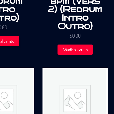
drum
bpm (Vers
tro
2) (Redrum
tro)
Intro
Outro)
0.00
$
0.00
al carrito
Añadir al carrito