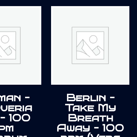
man –
Berlin –
ueria
Take My
– 100
Breath
pm
Away – 100