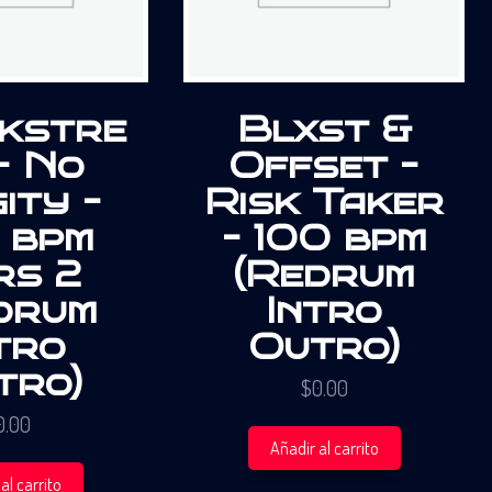
kstre
Blxst &
– No
Offset –
ity –
Risk Taker
 bpm
– 100 bpm
rs 2
(Redrum
drum
Intro
tro
Outro)
tro)
$
0.00
0.00
Añadir al carrito
al carrito