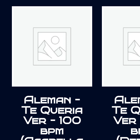
Aleman –
Ale
Te Queria
Te Q
Ver – 100
Ver 
bpm
b