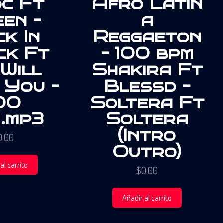
c Ft
Afro Latin
en –
a
k In
Reggaeton
ck Ft
– 100 bpm
Will
Shakira Ft
 You –
Blessd –
00
Soltera Ft
.mp3
Soltera
(Intro
0.00
Outro)
al carrito
$
0.00
Añadir al carrito