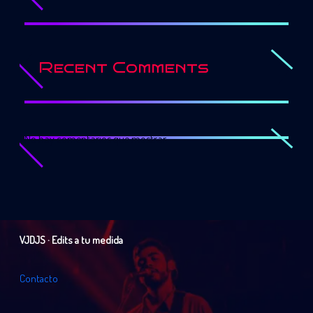
Recent Comments
No hay comentarios que mostrar.
VJDJS · Edits a tu medida
C
o
n
t
a
c
t
o