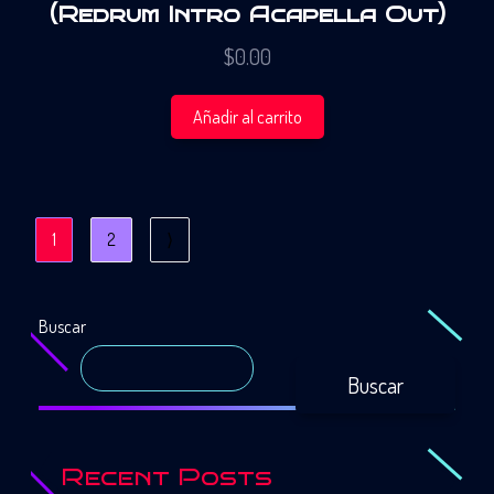
(Redrum Intro Acapella Out)
$
0.00
Añadir al carrito
1
2
⟩
Buscar
Buscar
Recent Posts