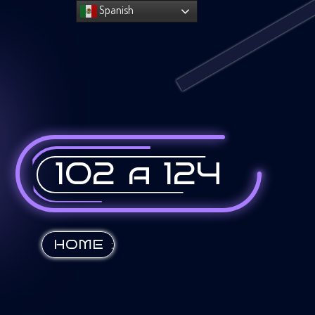
Spanish
102 a 124
:
HOME