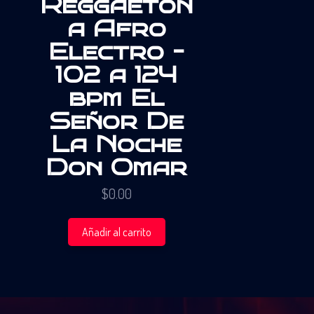
Reggaeton
a Afro
Electro –
102 a 124
bpm El
Señor De
La Noche
Don Omar
$
0.00
Añadir al carrito