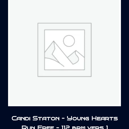
Candi Staton – Young Hearts
Run Free – 112 bpm vers 1