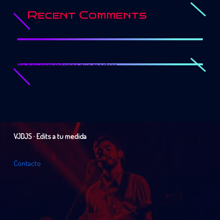
Recent Comments
No hay comentarios que mostrar.
VJDJS · Edits a tu medida
C
o
n
t
a
c
t
o