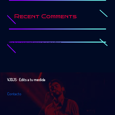
Recent Comments
No hay comentarios que mostrar.
VJDJS · Edits a tu medida
C
o
n
t
a
c
t
o