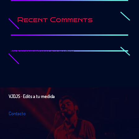
Recent Comments
No hay comentarios que mostrar.
VJDJS · Edits a tu medida
C
o
n
t
a
c
t
o