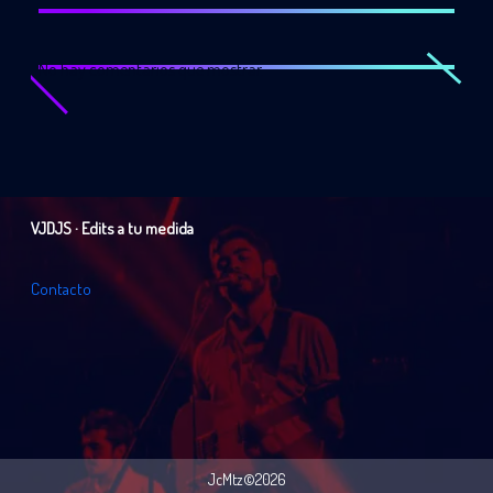
No hay comentarios que mostrar.
VJDJS · Edits a tu medida
C
o
n
t
a
c
t
o
JcMtz©2026