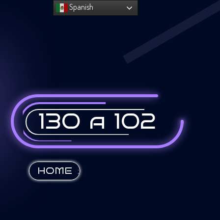
Spanish
130 a 102
:
HOME