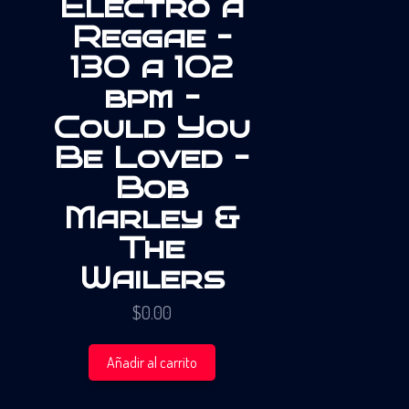
Electro a
Reggae –
130 a 102
bpm –
Could You
Be Loved –
Bob
Marley &
The
Wailers
$
0.00
Añadir al carrito