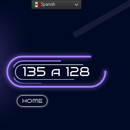
Spanish
135 a 128
:
HOME