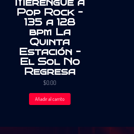
Merengue a
Pop Rock –
135 a 128
bpm La
Quinta
Estación –
El Sol No
Regresa
$
0.00
Añadir al carrito