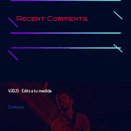
Recent Comments
No hay comentarios que mostrar.
VJDJS · Edits a tu medida
C
o
n
t
a
c
t
o