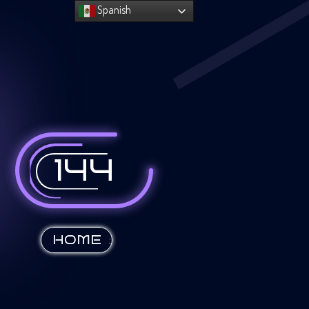
Spanish
144
:
HOME