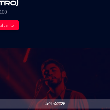
tro)
0.00
al carrito
JcMtz©2026