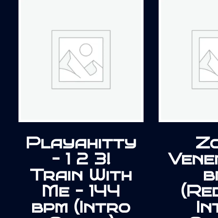
Playahitty
Zo
– 1 2 3!
Vene
Train With
b
Me – 144
(Re
bpm (Intro
In