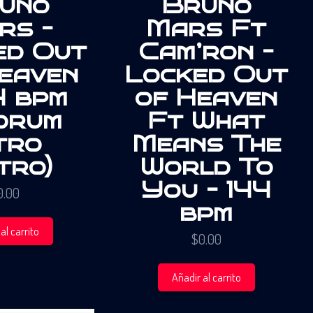
uno
Bruno
rs –
Mars Ft
ed Out
Cam’ron –
eaven
Locked Out
4 bpm
of Heaven
drum
Ft What
tro
Means The
tro)
World To
You – 144
0.00
bpm
al carrito
$
0.00
Añadir al carrito