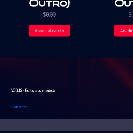
Outro)
Ou
$
0.00
$
Añadir al carrito
Añadir 
VJDJS · Edits a tu medida
C
o
n
t
a
c
t
o