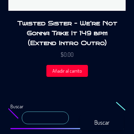
Twisted Sister – We’re Not
Gonna Take It 149 bpm
(Extend Intro Outro)
$
0.00
Añadir al carrito
Buscar
Buscar