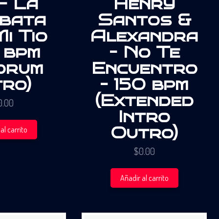
– La
Henry
bata
Santos &
i Tio
Alexandra
 bpm
– No Te
drum
Encuentro
tro)
– 150 bpm
(Extended
0.00
Intro
Outro)
al carrito
$
0.00
Añadir al carrito