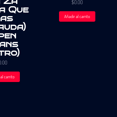
 Za
$
0.00
a Que
as
Añadir al carrito
auda)
pen
ans
tro)
0.00
al carrito