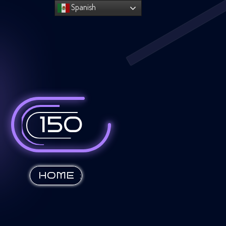
Spanish
150
:
HOME