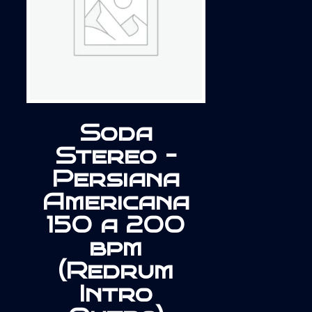
Soda
Stereo –
Persiana
Americana
150 a 200
bpm
(Redrum
Intro