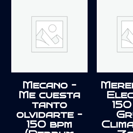
Mecano –
Mere
Me cuesta
Elec
tanto
150
olvidarte –
Gr
150 bpm
Clima