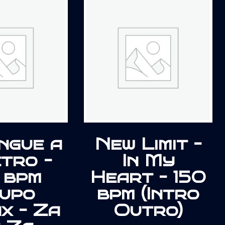
ngue a
New Limit –
tro –
In My
 bpm
Heart – 150
upo
bpm (Intro
x – Za
Outro)