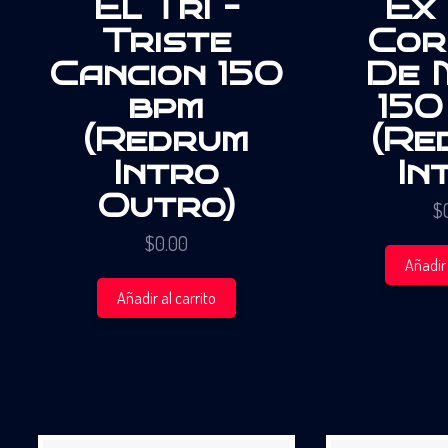
El Tri –
Ex 
Triste
Cor
Cancion 150
De M
bpm
150
(Redrum
(Re
Intro
In
Outro)
$
$
0.00
Añadir 
Añadir al carrito