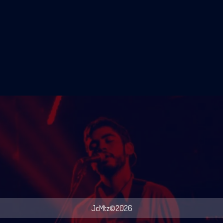
JcMtz©2026