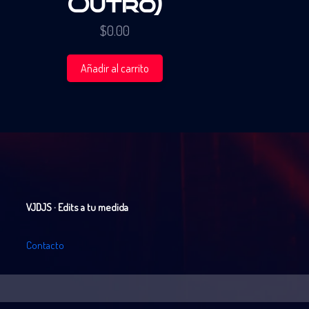
Outro)
$
0.00
Añadir al carrito
VJDJS · Edits a tu medida
C
o
n
t
a
c
t
o