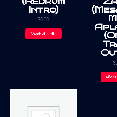
(Redrum
Za
Intro)
(Mes
M
$
0.00
Apl
(O
Añadir al carrito
Tr
Ou
$
Añadir 