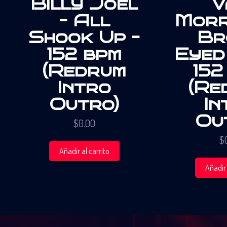
Billy Joel
V
– All
Morr
Shook Up –
Br
152 bpm
Eyed 
(Redrum
152
Intro
(Re
Outro)
In
Ou
$
0.00
$
Añadir al carrito
Añadir 