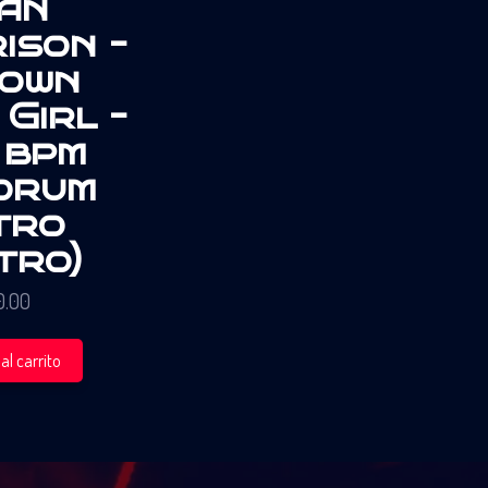
an
ison –
own
Girl –
 bpm
drum
tro
tro)
0.00
al carrito