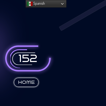
Spanish
152
:
HOME