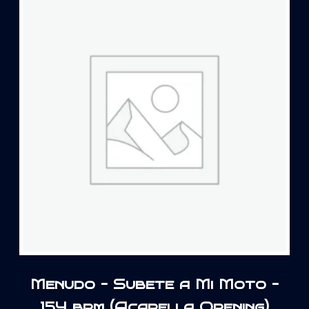
Menudo – Subete a Mi Moto –
154 bpm (Acapella Opening)