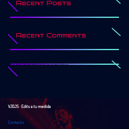
Recent Posts
Recent Comments
No hay comentarios que mostrar.
VJDJS · Edits a tu medida
C
o
n
t
a
c
t
o