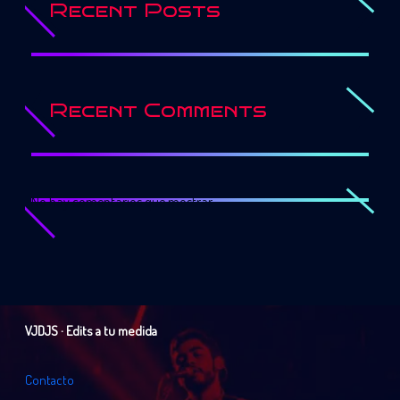
Recent Posts
Recent Comments
No hay comentarios que mostrar.
VJDJS · Edits a tu medida
C
o
n
t
a
c
t
o