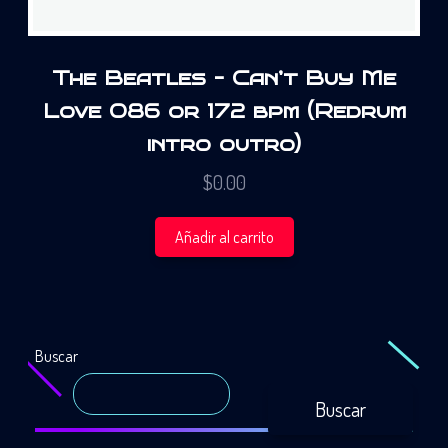
The Beatles – Can’t Buy Me
Love 086 or 172 bpm (Redrum
intro outro)
$
0.00
Añadir al carrito
Buscar
Buscar