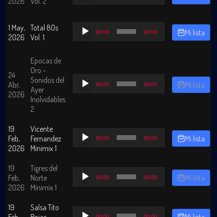
2026
Vol. 2
audio
Reproductor
1 May,
Total 80s
Mi lista
00:00
00:00
de
2026
Vol. 1
audio
Epocas de
Oro –
24
Reproductor
Sonidos del
Abr,
Mi lista
00:00
00:00
de
Ayer
2026
audio
Inolvidables
2
19
Vicente
Reproductor
Feb,
Fernandez
Mi lista
00:00
00:00
de
2026
Minimix 1
audio
19
Tigres del
Reproductor
Feb,
Norte
Mi lista
00:00
00:00
de
2026
Minimix 1
audio
19
Salsa Tito
Reproductor
Feb,
Rojas
Mi lista
00:00
00:00