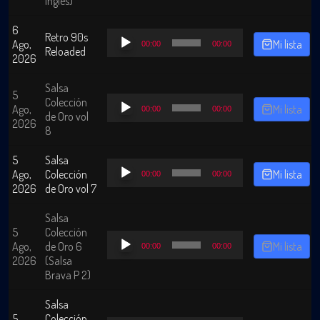
Ingles)
6
Reproductor
Retro 90s
Ago,
Mi lista
00:00
00:00
de
Reloaded
2026
audio
Salsa
5
Reproductor
Colección
Ago,
Mi lista
00:00
00:00
de
de Oro vol
2026
audio
8
5
Salsa
Reproductor
Ago,
Colección
Mi lista
00:00
00:00
de
2026
de Oro vol 7
audio
Salsa
5
Colección
Reproductor
Ago,
de Oro 6
Mi lista
00:00
00:00
de
2026
(Salsa
audio
Brava P 2)
Salsa
5
Colección