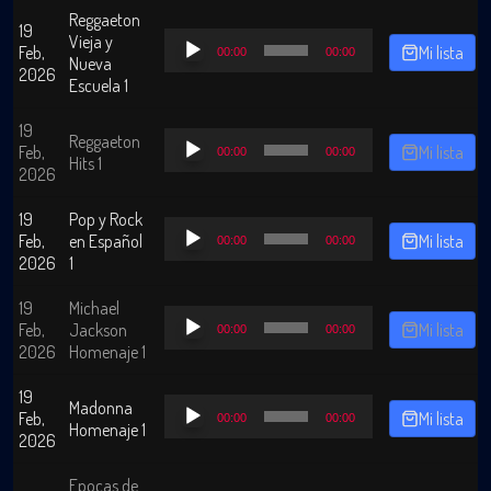
Reggaeton
19
Reproductor
Vieja y
Feb,
Mi lista
00:00
00:00
de
Nueva
2026
audio
Escuela 1
19
Reproductor
Reggaeton
Feb,
Mi lista
00:00
00:00
de
Hits 1
2026
audio
19
Pop y Rock
Reproductor
Feb,
en Español
Mi lista
00:00
00:00
de
2026
1
audio
19
Michael
Reproductor
Feb,
Jackson
Mi lista
00:00
00:00
de
2026
Homenaje 1
audio
19
Reproductor
Madonna
Feb,
Mi lista
00:00
00:00
de
Homenaje 1
2026
audio
Epocas de