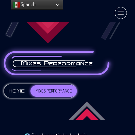
Spanish
Mixes Performance
:
MIXES PERFORMANCE
HOME