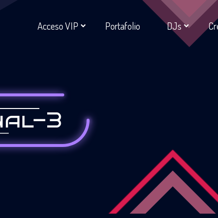
Acceso VIP
Portafolio
DJs
Cr
nal-3