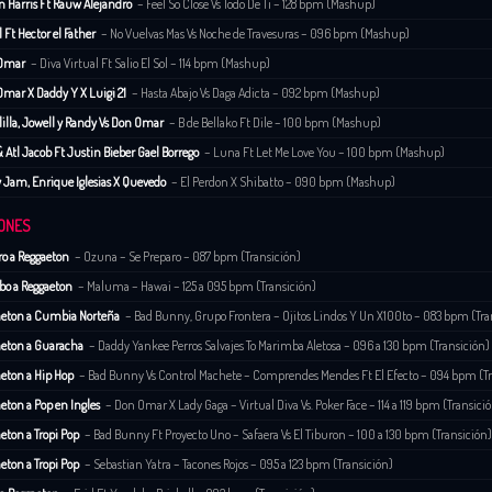
n Harris Ft Rauw Alejandro
– Feel So Close Vs Todo De Ti – 128 bpm (Mashup)
l G Ovy On The Drums
– Cairo – 115 bpm (Edit)
l Ft Hector el Father
– No Vuelvas Mas Vs Noche de Travesuras – 096 bpm (Mashup)
yes Ft. Kidd Voodoo
– Ponte Lokita – 098 bpm (Edit)
Omar
– Diva Virtual Ft Salio El Sol – 114 bpm (Mashup)
 Os X Yeri Mua
– Mamita Rica – 100 bpm (Edit)
mar X Daddy Y X Luigi 21
– Hasta Abajo Vs Daga Adicta – 092 bpm (Mashup)
oaiza, Fariana, Ptazeta, Bellakath
– 5 Babys – 093 bpm (Edit)
lilla, Jowell y Randy Vs Don Omar
– B de Bellako Ft Dile – 100 bpm (Mashup)
aqui & Gusty Dj
– Dos Besitos – 097 bpm (Edit)
& Atl Jacob Ft Justin Bieber Gael Borrego
– Luna Ft Let Me Love You – 100 bpm (Mashup)
aqui, El Malilla, DobleP
– PM – 100 bpm (Edit)
 Jam, Enrique Iglesias X Quevedo
– El Perdon X Shibatto – 090 bpm (Mashup)
– Donde Se Aprende A Querer – 085 bpm (Edit)
IONES
y Jam
– Chambonea – 096 bpm (Edit)
ro a Reggaeton
– Ozuna – Se Preparo – 087 bpm (Transición)
y Jam X Trueno
– Cangrinaje – 097 bpm (Edit)
o a Reggaeton
– Maluma – Hawai – 125 a 095 bpm (Transición)
arcia X Anuel AA X Myke Towers
– La Jeepeta – 088 bpm (Edit)
aeton a Cumbia Norteña
– Bad Bunny, Grupo Frontera – Ojitos Lindos Y Un X100to – 083 bpm (Tra
m & Ken Y
– Cuerpo Sensual – 096 bpm (Edit)
aeton a Guaracha
– Daddy Yankee Perros Salvajes To Marimba Aletosa – 096 a 130 bpm (Transición)
 Alejandro, Ivy Queen
– Celebrando – 100 bpm (Edit)
eton a Hip Hop
– Bad Bunny Vs Control Machete – Comprendes Mendes Ft El Efecto – 094 bpm (Tr
lia X Chencho
– Candy Remix – 090 bpm (Edit)
eton a Pop en Ingles
– Don Omar X Lady Gaga – Virtual Diva Vs. Poker Face – 114 a 119 bpm (Transici
Castro Ft. Peso Pluma, Sog
– Quema – 097 bpm (Edit)
eton a Tropi Pop
– Bad Bunny Ft Proyecto Uno – Safaera Vs El Tiburon – 100 a 130 bpm (Transición)
ly Ft. Yeri Mua
– Chaparrita – 100 bpm (Edit)
eton a Tropi Pop
– Sebastian Yatra – Tacones Rojos – 095 a 123 bpm (Transición)
, Mora, Zion
– Buenos Aires – 105 bpm (Edit)