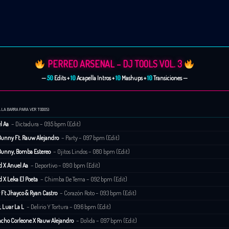
PERREO ARSENAL – DJ TOOLS VOL. 3
—
50
Edits +
10
Acapella Intros +
10
Mashups +
10
Transiciones —
A LA BARRA PARA VER TODOS)
l Aa
– Dictadura – 095 bpm (Edit)
Bunny Ft. Rauw Alejandro
– Party – 097 bpm (Edit)
Bunny, Bomba Estereo
– Ojitos Lindos – 080 bpm (Edit)
d X Anuel Aa
– Deportivo – 090 bpm (Edit)
d X Leka El Poeta
– Chimba De Tema – 092 bpm (Edit)
 Ft Jhayco & Ryan Castro
– Corazón Roto – 093 bpm (Edit)
, Luar La L
– Delirio Y Tortura – 096 bpm (Edit)
cho Corleone X Rauw Alejandro
– Dolida – 097 bpm (Edit)