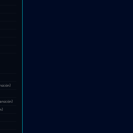
nsición)
ansición)
ón)