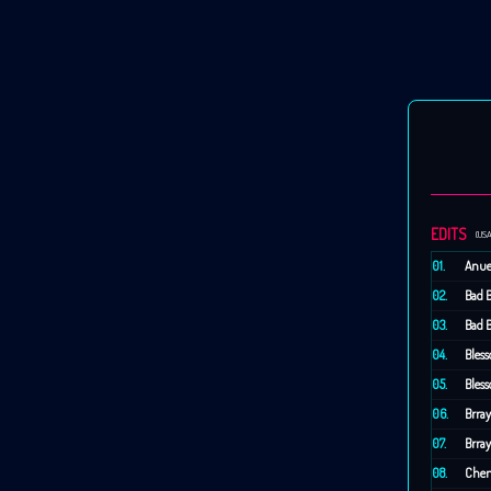
EDITS
(US
01.
Anue
02.
Bad 
03.
Bad 
04.
Bless
05.
Bless
06.
Brray
07.
Brray
08.
Chen