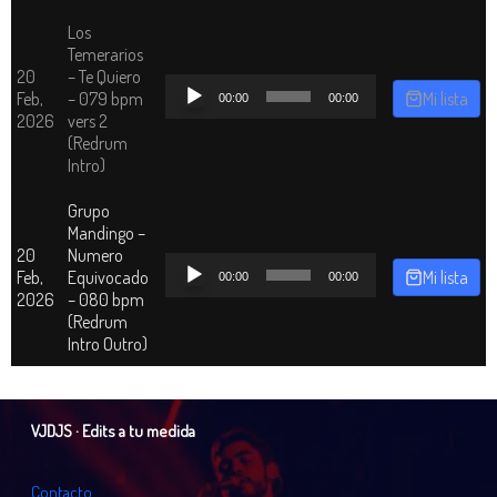
Los
Temerarios
20
– Te Quiero
Reproductor
Feb,
– 079 bpm
Mi lista
00:00
00:00
de
2026
vers 2
audio
(Redrum
Intro)
Grupo
Mandingo –
20
Numero
Reproductor
Feb,
Equivocado
Mi lista
00:00
00:00
de
2026
– 080 bpm
audio
(Redrum
Intro Outro)
VJDJS · Edits a tu medida
C
o
n
t
a
c
t
o