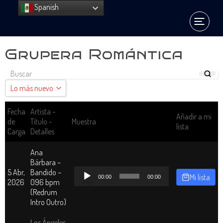
Spanish
Grupera Romántica
Lo más nuevo
Lo más nuevo
Fecha
Artista -
Añadir a mi
de
Título -
Muestra
lista
Sort by Name A - Z
Carga
Detalles
Sort by Name Z - A
Ana
Bárbara –
Reproductor
5 Abr,
Bandido –
Mi lista
00:00
00:00
de
2026
096 bpm
audio
(Redrum
Intro Outro)
Los Ángeles