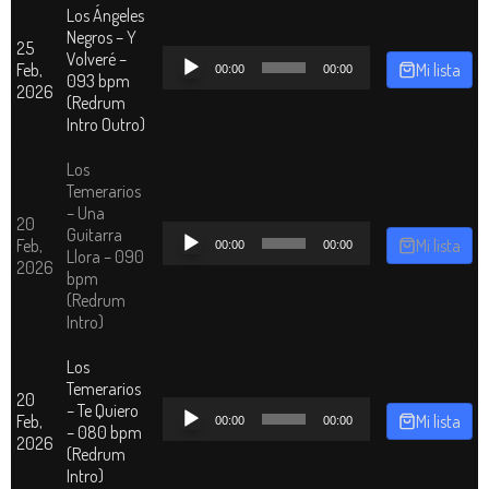
Los Ángeles
Negros – Y
25
Reproductor
Volveré –
Feb,
Mi lista
00:00
00:00
de
093 bpm
2026
audio
(Redrum
Intro Outro)
Los
Temerarios
– Una
20
Reproductor
Guitarra
Feb,
Mi lista
00:00
00:00
de
Llora – 090
2026
audio
bpm
(Redrum
Intro)
Los
Temerarios
20
Reproductor
– Te Quiero
Feb,
Mi lista
00:00
00:00
de
– 080 bpm
2026
audio
(Redrum
Intro)