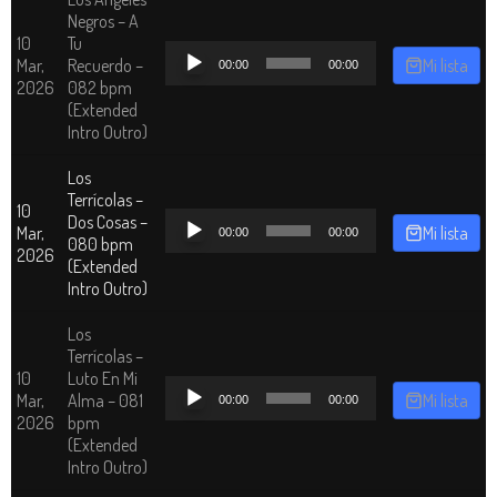
Negros – A
10
Tu
Reproductor
Mar,
Recuerdo –
Mi lista
00:00
00:00
de
2026
082 bpm
audio
(Extended
Intro Outro)
Los
Terrícolas –
10
Reproductor
Dos Cosas –
Mar,
Mi lista
00:00
00:00
de
080 bpm
2026
audio
(Extended
Intro Outro)
Los
Terrícolas –
10
Luto En Mi
Reproductor
Mar,
Alma – 081
Mi lista
00:00
00:00
de
2026
bpm
audio
(Extended
Intro Outro)