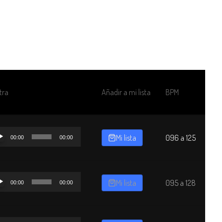
eadores
Negocios / Campañas
Tu Pedido
tra
Añadir a mi lista
BPM
oductor
Mi lista
096 a 125
00:00
00:00
o
oductor
Mi lista
095 a 128
00:00
00:00
o
oductor