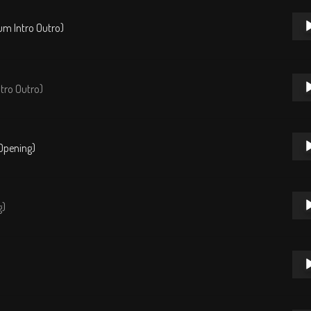
Repr
um Intro Outro)
de
audi
Repr
tro Outro)
de
audi
Repr
Opening)
de
audi
Repr
g)
de
audi
Repr
de
audi