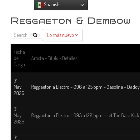
Spanish
Reggaeton & Dembow
Lo más nuevo
Lo más nuevo
Fecha
de
Artista - Título - Detalles
Ordenar A - Z
Carga
Ordenar Z - A
31
May,
Reggaeton a Electro – 096 a 125 bpm – Gasolina – Daddy 
2026
31
May,
Reggaeton a Electro – 095 a 128 bpm – Let The Bass Kick
2026
31