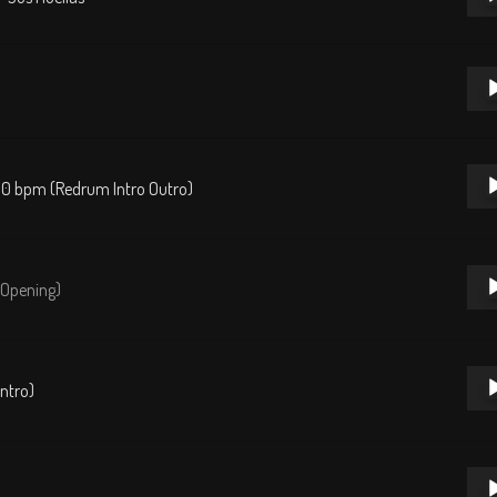
de
audi
Repr
de
audi
Repr
90 bpm (Redrum Intro Outro)
de
audi
Repr
 Opening)
de
audi
Repr
Intro)
de
audi
Repr