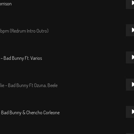
orrison
de
audi
Repr
0 bpm (Redrum Intro Outro)
de
audi
Repr
 – Bad Bunny Ft. Varios
de
audi
Repr
ie – Bad Bunny Ft Ozuna, Beele
de
audi
Repr
 – Bad Bunny & Chencho Corleone
de
audi