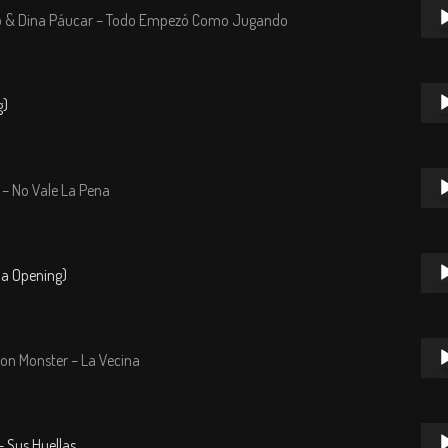
Repr
no & Dina Páucar – Todo Empezó Como Jugando
de
audi
Repr
g)
de
audi
Repr
– No Vale La Pena
de
audi
Repr
la Opening)
de
audi
Repr
yon Monster – La Vecina
de
audi
Repr
 Sus Huellas