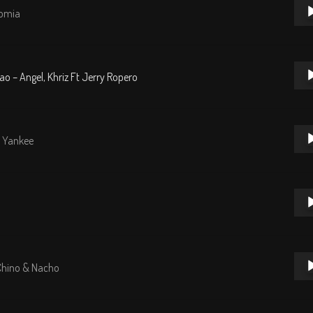
Repr
nomia
de
audi
Repr
o – Angel, Khriz Ft Jerry Ropero
de
audi
Repr
y Yankee
de
audi
Repr
de
audi
Repr
Chino & Nacho
de
audi