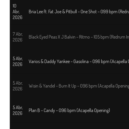
10
Abr,
Bria Lee ft. Fat Joe & Pitbull – One Shot – 099 bpm (Redr
2026
7 Abr,
Black Eyed Peas X J Balvin – Ritmo – 105 bpm (Redrum In
2026
5 Abr,
Varios & Daddy Yankee – Gasolina – 096 bpm (Acapella 
2026
5 Abr,
Wisin & Yandel – Burn It Up – 096 bpm (Acapella Openin
2026
5 Abr,
Plan B – Candy – 096 bpm (Acapella Opening)
2026