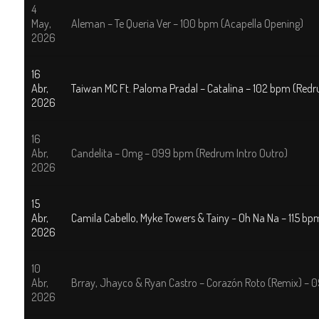
4
May,
Aleman – Te Queria Ver – 100 bpm (Acapella Opening)
2026
16
Abr,
Taiwan MC Ft. Paloma Pradal – Catalina – 102 bpm (Redr
2026
16
Abr,
Candelita – Omg – 099 bpm (Redrum Intro Outro)
2026
15
Abr,
Camila Cabello, Myke Towers & Tainy – Oh Na Na – 115 bp
2026
10
Abr,
Brray, Jhayco & Ryan Castro – Corazón Roto (Remix) – 
2026