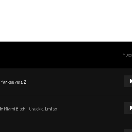
Acceso VIP
Portafolio
DJs
Cr
Mues
Repr
Yankee vers. 2
de
audi
Repr
 In Miami Bitch – Chuckie, Lmfao
de
audi
Repr