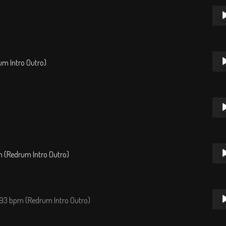
Repr
de
audi
Repr
um Intro Outro)
de
audi
Repr
de
audi
Repr
m (Redrum Intro Outro)
de
audi
Repr
093 bpm (Redrum Intro Outro)
de
audi