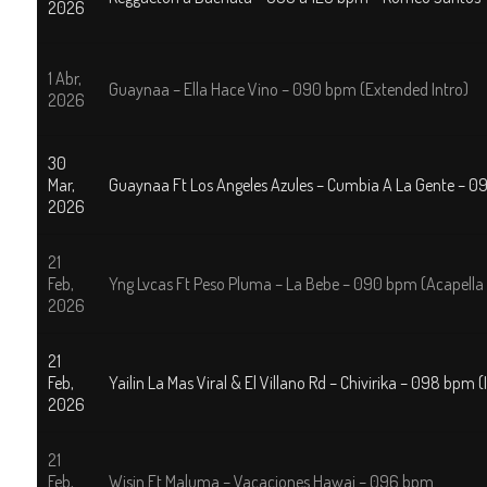
2026
1 Abr,
Guaynaa – Ella Hace Vino – 090 bpm (Extended Intro)
2026
30
Mar,
Guaynaa Ft Los Angeles Azules – Cumbia A La Gente – 0
2026
21
Feb,
Yng Lvcas Ft Peso Pluma – La Bebe – 090 bpm (Acapella
2026
21
Feb,
Yailin La Mas Viral & El Villano Rd – Chivirika – 098 bpm (
2026
21
Feb,
Wisin Ft Maluma – Vacaciones Hawai – 096 bpm