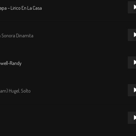
Repr
a – Lirico En La Casa
de
audi
Repr
a Sonora Dinamita
de
audi
Repr
owell-Randy
de
audi
Repr
am) Hugel, Solto
de
audi
Repr
de
audi