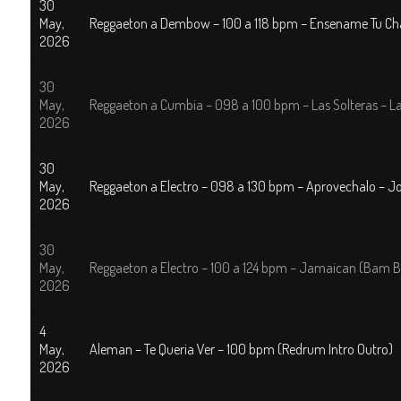
30
May,
Reggaeton a Dembow – 100 a 118 bpm – Ensename Tu Chap
2026
30
May,
Reggaeton a Cumbia – 098 a 100 bpm – Las Solteras – L
2026
30
May,
Reggaeton a Electro – 098 a 130 bpm – Aprovechalo – J
2026
30
May,
Reggaeton a Electro – 100 a 124 bpm – Jamaican (Bam B
2026
4
May,
Aleman – Te Queria Ver – 100 bpm (Redrum Intro Outro)
2026