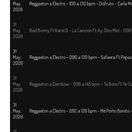
May,
Reggaeton a Electro – 100 a 130 bpm – Disfruto – Carla M
2026
31
May,
Bad Bunny Ft Karol G – La Cancion Ft Ay, Dios Mio! – 09
2026
31
May,
Reggaeton a Electro – 096 a 130 bpm – Safaera Ft Pepas
2026
31
May,
Reggaeton a Dembow – 098 a 145 bpm – Te Bote Ft Te Cul
2026
31
May,
Reggaeton a Electro – 092 a 126 bpm – Me Porto Bonito
2026
31