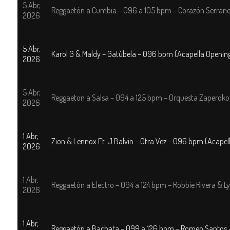
5 Abr,
Reggaetón a Cumbia – 096 a 105 bpm – Corazón Serra
2026
5 Abr,
Karol G & Maldy – Gatúbela – 096 bpm (Acapella Openin
2026
5 Abr,
Reggaeton a Salsa – 094 a 125 bpm – Orquesta Zaperoko 
2026
1 Abr,
Zion & Lennox Ft. J Balvin – Otra Vez – 096 bpm (Acapel
2026
1 Abr,
Reggaetón a Electro – 094 a 124 bpm – Robbie Rivera & L
2026
1 Abr,
Reggaetón a Bachata – 099 a 126 bpm – Romeo Santos –