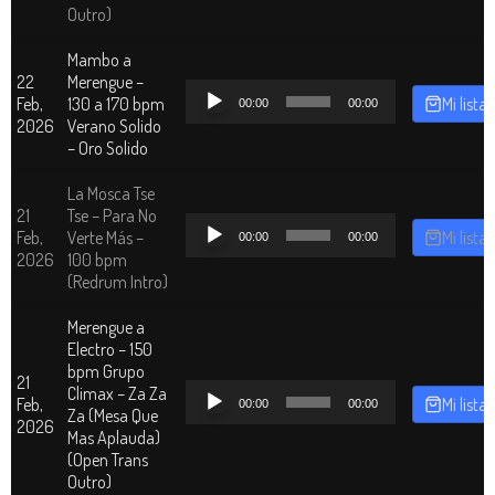
Outro)
Mambo a
22
Merengue –
Reproductor
Feb,
130 a 170 bpm
Mi lista
00:00
00:00
de
2026
Verano Solido
audio
– Oro Solido
La Mosca Tse
21
Tse – Para No
Reproductor
Feb,
Verte Más –
Mi lista
00:00
00:00
de
2026
100 bpm
audio
(Redrum Intro)
Merengue a
Electro – 150
bpm Grupo
21
Reproductor
Climax – Za Za
Feb,
Mi lista
00:00
00:00
de
Za (Mesa Que
2026
audio
Mas Aplauda)
(Open Trans
Outro)