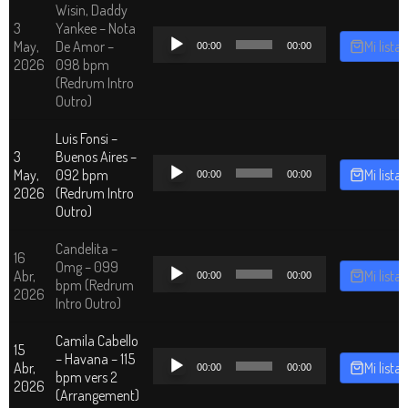
Wisin, Daddy
3
Yankee – Nota
Reproductor
May,
De Amor –
Mi lista
00:00
00:00
de
2026
098 bpm
audio
(Redrum Intro
Outro)
Luis Fonsi –
3
Buenos Aires –
Reproductor
May,
092 bpm
Mi lista
00:00
00:00
de
2026
(Redrum Intro
audio
Outro)
Candelita –
16
Reproductor
Omg – 099
Abr,
Mi lista
00:00
00:00
de
bpm (Redrum
2026
audio
Intro Outro)
Camila Cabello
15
Reproductor
– Havana – 115
Abr,
Mi lista
00:00
00:00
de
bpm vers 2
2026
audio
(Arrangement)