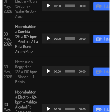
31
Electro – 108 a
Reproductor
May,
124 bpm –
Mi lista
00:00
00:00
de
2026
Wake Me Up –
audio
Avicii
Moombahton
a Cumbia –
30
Reproductor
120 a 107 bpm
May,
Mi lista
00:00
00:00
de
– Pelotero A La
2026
audio
Bola 8uno
Airam Paez
Merengue a
30
Reggaeton –
Reproductor
May,
125 a 100 bpm
Mi lista
00:00
00:00
de
2026
– Blanco – J
audio
Balvin
Moombahton
a Electro – 124
bpm – Maldito
30
Reproductor
Alcohol Ft
May,
Mi lista
00:00
00:00
de
Jamaican