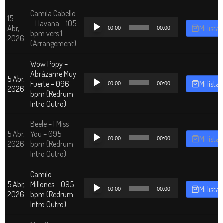
Camila Cabello
15
Reproductor
– Havana – 105
Abr,
Mi lista
00:00
00:00
de
bpm vers 1
2026
audio
(Arrangement)
Wow Popy –
Abrázame Muy
Reproductor
5 Abr,
Fuerte – 096
Mi lista
00:00
00:00
de
2026
bpm (Redrum
audio
Intro Outro)
Beele – I Miss
Reproductor
5 Abr,
You – 095
Mi lista
00:00
00:00
de
2026
bpm (Redrum
audio
Intro Outro)
Camilo –
Reproductor
5 Abr,
Millones – 095
Mi lista
00:00
00:00
de
2026
bpm (Redrum
audio
Intro Outro)