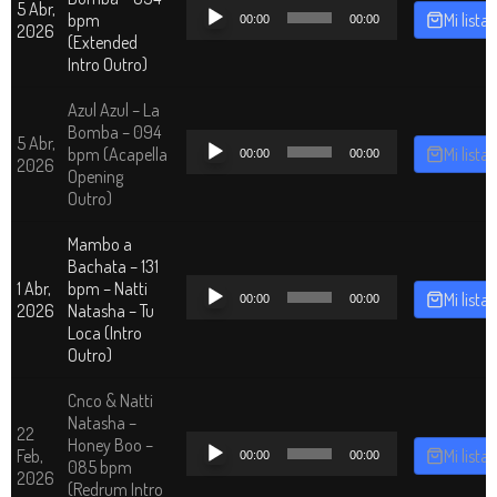
Reproductor
5 Abr,
bpm
Mi lista
00:00
00:00
de
2026
(Extended
audio
Intro Outro)
Azul Azul – La
Bomba – 094
Reproductor
5 Abr,
bpm (Acapella
Mi lista
00:00
00:00
de
2026
Opening
audio
Outro)
Mambo a
Bachata – 131
Reproductor
1 Abr,
bpm – Natti
Mi lista
00:00
00:00
de
2026
Natasha – Tu
audio
Loca (Intro
Outro)
Cnco & Natti
Natasha –
22
Reproductor
Honey Boo –
Feb,
Mi lista
00:00
00:00
de
085 bpm
2026
audio
(Redrum Intro