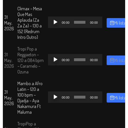
Climax – Mesa
Que Mas
31
Reproductor
Aplauda (Za
May,
Mi lista
00:00
00:00
de
Za Za) – 130 a
2026
audio
152 (Redrum
Intro Outro)
Tropi Pop a
31
Reggaeton –
Reproductor
May,
120 a 084 bpm
Mi lista
00:00
00:00
de
2026
– Caramelo –
audio
Ozuna
Mambo a Afro
Latin – 120 a
31
Reproductor
100 bpm –
May,
Mi lista
00:00
00:00
de
Djadja – Aya
2026
audio
Nakamura Ft
Maluma
TropiPop a