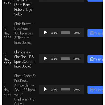
2026
audio
(Bam Bam) –
Pitbull, Hugel,
Solto
Chris Brown –
10
Questions –
Reproductor
May,
106 bpm vers
Mi lista
00:00
00:00
de
2026
2 (Redrum
audio
Intro Outro)
Chimbala –
10
Reproductor
Che Che – 138
May,
Mi lista
00:00
00:00
de
bpm (Redrum
2026
audio
Intro Outro)
Cheat Codes Ft
Kris Kross
9
Amsterdam –
Reproductor
May,
Sex – 105 bpm
Mi lista
00:00
00:00
de
2026
vers 2
audio
(Redrum Intro
Outro)