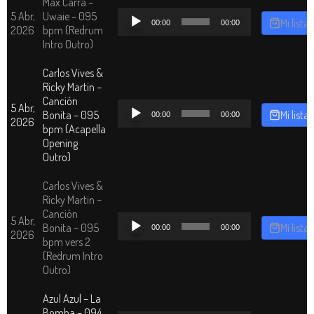
Max Carra –
Reproductor
5 Abr,
Uwaie – 095
Mi lista
00:00
00:00
de
2026
bpm (Redrum
audio
Intro Outro)
Carlos Vives &
Ricky Martin –
Canción
Reproductor
5 Abr,
Bonita – 095
Mi lista
00:00
00:00
de
2026
bpm (Acapella
audio
Opening
Outro)
Carlos Vives &
Ricky Martin –
Canción
Reproductor
5 Abr,
Bonita – 095
Mi lista
00:00
00:00
de
2026
bpm vers 2
audio
(Redrum Intro
Outro)
Azul Azul – La
Bomba – 094