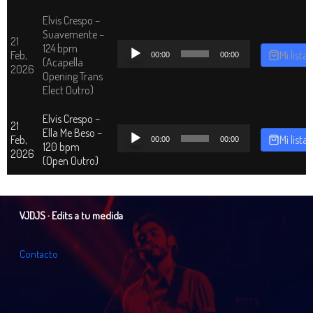
Elvis Crespo –
Suavemente –
21
Reproductor
124 bpm
Feb,
Mi lista
00:00
00:00
de
(Acapella
2026
audio
Opening Trans
Elect Outro)
Elvis Crespo –
21
Reproductor
Ella Me Beso –
Feb,
Mi lista
00:00
00:00
de
120 bpm
2026
audio
(Open Outro)
VJDJS · Edits a tu medida
C
o
n
t
a
c
t
o