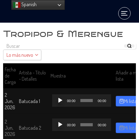
Spanish
Tropipop & Merengue
Lo más nuevo
Lo más nuevo
Fecha
Artista - Título
Añadir a mi
de
Muestra
- Detalles
lista
Ordenar A - Z
Carga
Ordenar Z - A
2
Reproductor
Jun,
Batucada 1
Mi lista
00:00
00:00
de
2026
audio
Reproductor
2
00:00
00:00
de
Jun,
Batucada 2
Mi lista
audio
2026