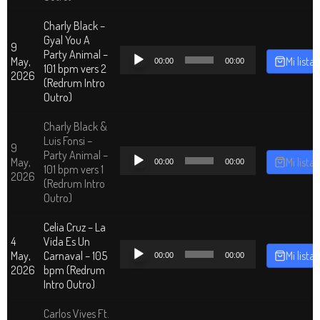
Charly Black –
Gyal You A
9
Reproductor
Party Animal –
May,
Mi lista
00:00
00:00
de
101 bpm vers 2
2026
audio
(Redrum Intro
Outro)
Charly Black &
Luis Fonsi –
9
Reproductor
Party Animal –
May,
Mi lista
00:00
00:00
de
101 bpm vers 1
2026
audio
(Redrum Intro
Outro)
Celia Cruz – La
4
Vida Es Un
Reproductor
May,
Carnaval – 105
Mi lista
00:00
00:00
de
2026
bpm (Redrum
audio
Intro Outro)
Carlos Vives Ft.