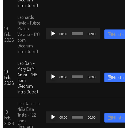
Intro Outro)
Leonardo
Favio – Fuiste
19
Mía un
Reproductor
Feb,
Verano – 120
Mi lista
00:00
00:00
de
2026
bpm
audio
(Redrum
Intro Outro)
Leo Dan –
Mary Es Mi
19
Reproductor
Amor – 106
Feb,
Mi lista
00:00
00:00
de
bpm
2026
audio
(Redrum
Intro Outro)
Leo Dan – La
Niña Esta
19
Reproductor
Triste – 122
Feb,
Mi lista
00:00
00:00
de
bpm
2026
audio
(Redrum