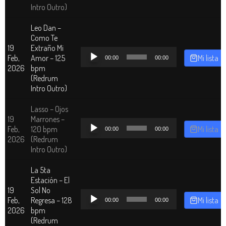
Intro Outro)
Leo Dan –
Como Te
19
Extraño Mi
Reproductor
Feb,
Amor – 125
Mi lista
00:00
00:00
de
2026
bpm
audio
(Redrum
Intro Outro)
Lasso – Ojos
19
Marrones –
Reproductor
Feb,
120 bpm
Mi lista
00:00
00:00
de
2026
(Redrum
audio
Intro Outro)
La 5ta
Estación – El
19
Sol No
Reproductor
Feb,
Regresa – 128
Mi lista
00:00
00:00
de
2026
bpm
audio
(Redrum