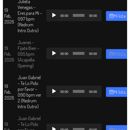
Julieta
Venegas –
19
Reproductor
Eres para Mi –
Feb,
Mi lista
00:00
00:00
de
097 bpm
2026
audio
(Redrum
Intro Outro)
Juanes –
19
Fijate Bien –
Reproductor
Feb,
095 bpm
Mi lista
00:00
00:00
de
2026
(Acapella
audio
Opening)
Juan Gabriel
– Te Lo Pido
19
Reproductor
por Favor –
Feb,
Mi lista
00:00
00:00
de
090 bpm ver
2026
audio
2 (Redrum
Intro Outro)
Juan Gabriel
19
– Te Lo Pido
Reproductor
Feb,
por Favor –
Mi lista
00:00
00:00