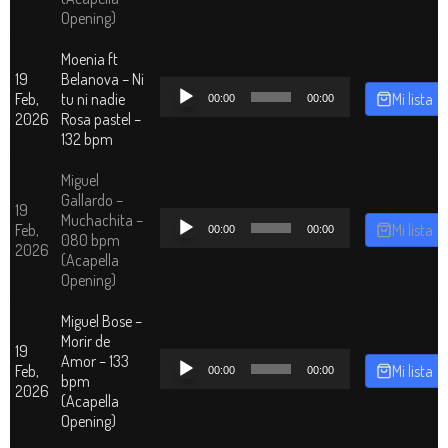
Opening)
Moenia ft
19
Belanova – Ni
Reproductor
Feb,
tu ni nadie
Mi lista
00:00
00:00
de
2026
Rosa pastel –
audio
132 bpm
Miguel
Gallardo –
19
Reproductor
Muchachita –
Feb,
Mi lista
00:00
00:00
de
080 bpm
2026
audio
(Acapella
Opening)
Miguel Bose –
Morir de
19
Reproductor
Amor – 133
Feb,
Mi lista
00:00
00:00
de
bpm
2026
audio
(Acapella
Opening)