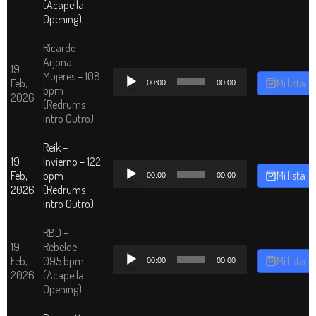
(Acapella
Opening)
Ricardo
Arjona –
19
Reproductor
Mujeres – 108
Feb,
Mi lista
00:00
00:00
de
bpm
2026
audio
(Redrums
Intro Outro)
Reik –
19
Invierno – 122
Reproductor
Feb,
bpm
Mi lista
00:00
00:00
de
2026
(Redrums
audio
Intro Outro)
RBD –
19
Rebelde –
Reproductor
Feb,
095 bpm
Mi lista
00:00
00:00
de
2026
(Acapella
audio
Opening)