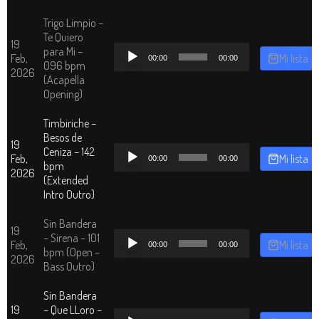
Trigo Limpio –
Te Quiero
19
Reproductor
para Mi –
Feb,
Mi lista
00:00
00:00
de
096 bpm
2026
audio
(Acapella
Opening)
Timbiriche –
Besos de
19
Reproductor
Ceniza – 142
Feb,
Mi lista
00:00
00:00
de
bpm
2026
audio
(Extended
Intro Outro)
Sin Bandera
19
Reproductor
– Sirena – 101
Feb,
Mi lista
00:00
00:00
de
bpm (Open –
2026
audio
Bass Outro)
Sin Bandera
19
– Que LLoro –
Reproductor