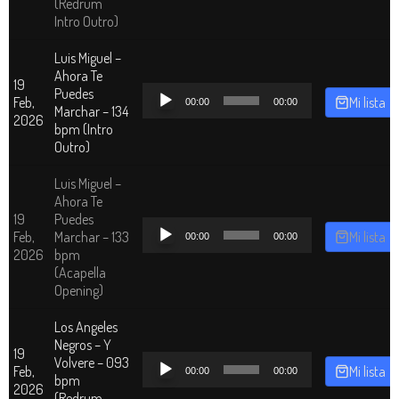
(Redrum
Intro Outro)
Luis Miguel –
Ahora Te
19
Reproductor
Puedes
Feb,
Mi lista
00:00
00:00
de
Marchar – 134
2026
audio
bpm (Intro
Outro)
Luis Miguel –
Ahora Te
19
Puedes
Reproductor
Feb,
Marchar – 133
Mi lista
00:00
00:00
de
2026
bpm
audio
(Acapella
Opening)
Los Angeles
Negros – Y
19
Reproductor
Volvere – 093
Feb,
Mi lista
00:00
00:00
de
bpm
2026
audio
(Redrum