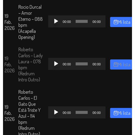
Rocio Durcal
– Amor
19
Reproductor
Eterno – 088
Feb,
Mi lista
00:00
00:00
de
bpm
2026
audio
(Acapella
Opening)
Roberto
Carlos – Lady
19
Reproductor
Laura – 078
Feb,
Mi lista
00:00
00:00
de
bpm
2026
audio
(Redrum
Intro Outro)
Roberto
Carlos – El
Gato Que
19
Reproductor
Está Triste Y
Feb,
Mi lista
00:00
00:00
de
Azul – 114
2026
audio
bpm
(Redrum
Intro Outro)