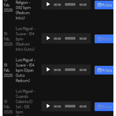
Reproductor
Religion –
Feb,
Mi lista
00:00
00:00
de
092 bpm
2026
audio
(Redrum
Intro)
Luis Miguel –
19
Suave – 104
Reproductor
Feb,
bpm
Mi lista
00:00
00:00
de
2026
(Redrum
audio
Intro Outro)
Luis Miguel –
19
Suave – 104
Reproductor
Feb,
bpm (Open
Mi lista
00:00
00:00
de
2026
Outro
audio
Redrum)
Luis Miguel –
Cuando
19
Calienta El
Reproductor
Feb,
Sol – 126
Mi lista
00:00
00:00
de
2026
bpm
audio