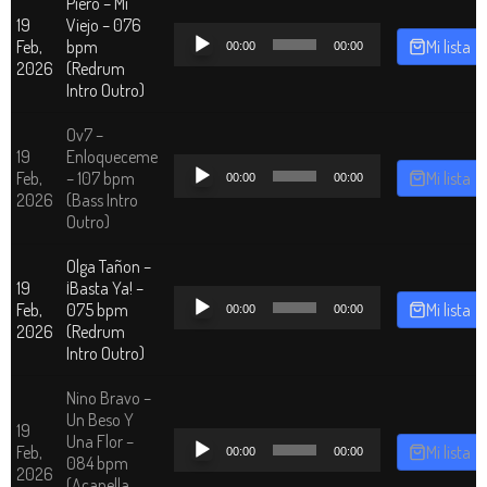
Piero – Mi
19
Viejo – 076
Reproductor
Feb,
bpm
Mi lista
00:00
00:00
de
2026
(Redrum
audio
Intro Outro)
Ov7 –
19
Enloqueceme
Reproductor
Feb,
– 107 bpm
Mi lista
00:00
00:00
de
2026
(Bass Intro
audio
Outro)
Olga Tañon –
19
¡Basta Ya! –
Reproductor
Feb,
075 bpm
Mi lista
00:00
00:00
de
2026
(Redrum
audio
Intro Outro)
Nino Bravo –
Un Beso Y
19
Reproductor
Una Flor –
Feb,
Mi lista
00:00
00:00
de
084 bpm
2026
audio
(Acapella