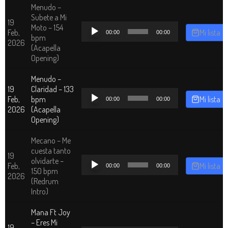
Menudo –
Subete a Mi
19
Reproductor
Moto – 154
Feb,
Mi lista
00:00
00:00
de
bpm
2026
audio
(Acapella
Opening)
Menudo –
19
Claridad – 133
Reproductor
Feb,
bpm
Mi lista
00:00
00:00
de
2026
(Acapella
audio
Opening)
Mecano – Me
cuesta tanto
19
Reproductor
olvidarte –
Feb,
Mi lista
00:00
00:00
de
150 bpm
2026
audio
(Redrum
Intro)
Mana Ft Joy
– Eres Mi
19