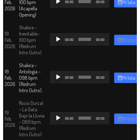
Feb,
100 bpm
Mi lista
00:00
00:00
de
2026
(Acapella
audio
Opening)
Shakira –
19
Inevitable –
Reproductor
Feb,
100 bpm
Mi lista
00:00
00:00
de
2026
(Redrum
audio
Intro Outro)
Shakira –
19
Antologia –
Reproductor
Feb,
098 bpm
Mi lista
00:00
00:00
de
2026
(Redrum
audio
Intro Outro)
Rocio Durcal
– La Gata
19
Reproductor
Bajo la Lluvia
Feb,
Mi lista
00:00
00:00
de
– 089 bpm
2026
audio
(Redrum
Intro Outro)