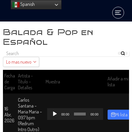
Spanish
Balada & Pop en
Español
Lo mas nuevo
Lo mas nuevo
Fecha
Artista -
Añadir a mi
de
Título -
Muestra
lista
Ordenar por A - Z
Carga
Detalles
Ordenar por Z - A
Carlos
Santana –
16
Reproductor
Maria Maria –
Abr,
Mi lista
00:00
00:00
de
097 bpm
2026
audio
(Redrum
Intro Outro)