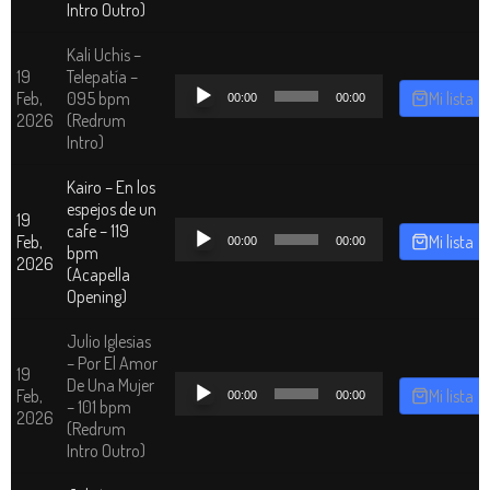
Intro Outro)
Kali Uchis –
19
Telepatía –
Reproductor
Feb,
095 bpm
Mi lista
00:00
00:00
de
2026
(Redrum
audio
Intro)
Kairo – En los
espejos de un
19
Reproductor
cafe – 119
Feb,
Mi lista
00:00
00:00
de
bpm
2026
audio
(Acapella
Opening)
Julio Iglesias
– Por El Amor
19
Reproductor
De Una Mujer
Feb,
Mi lista
00:00
00:00
de
– 101 bpm
2026
audio
(Redrum
Intro Outro)