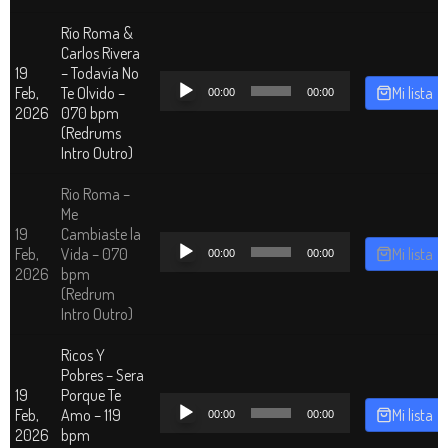
Río Roma &
Carlos Rivera
19
– Todavía No
Reproductor
Feb,
Te Olvido –
Mi lista
00:00
00:00
de
2026
070 bpm
audio
(Redrums
Intro Outro)
Rio Roma –
Me
19
Cambiaste la
Reproductor
Feb,
Vida – 070
Mi lista
00:00
00:00
de
2026
bpm
audio
(Redrum
Intro Outro)
Ricos Y
Pobres – Sera
19
Porque Te
Reproductor
Feb,
Amo – 119
Mi lista
00:00
00:00
de
2026
bpm
audio