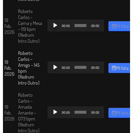
Roberto
Carlos –
19
Reproductor
Cama y Mesa
Feb,
Mi lista
00:00
00:00
de
– 119 bpm
2026
audio
(Redrum
Intro Outro)
Roberto
Carlos –
19
Reproductor
Amigo – 145
Feb,
Mi lista
00:00
00:00
de
bpm
2026
audio
(Redrum
Intro Outro)
Roberto
Carlos –
19
Amada
Reproductor
Feb,
Amante –
Mi lista
00:00
00:00
de
2026
073 bpm
audio
(Redrum
Intro Outro)