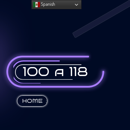
Spanish
100 a 118
:
HOME