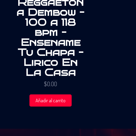
Reggaeton
a Dembow –
100 a 118
bpm –
Ensename
Tu Chapa –
Lirico En
La Casa
$
0.00
Añadir al carrito