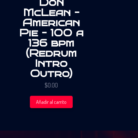
Don
McLean –
American
Pie – 100 a
136 bpm
(Redrum
Intro
Outro)
$
0.00
Añadir al carrito