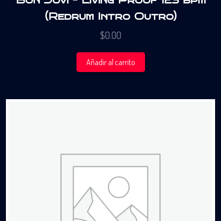
Bon Jovi – Living Proof 123 bpm
(Redrum Intro Outro)
$
0.00
Añadir al carrito