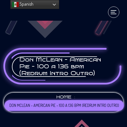
Spanish
Don McLean – American
Pie – 100 a 136 bpm
(Redrum Intro Outro)
:
HOME
DON MCLEAN – AMERICAN PIE – 100 A 136 BPM (REDRUM INTRO OUTRO)