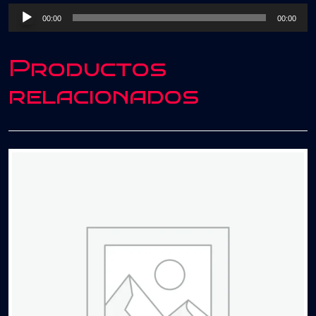
(Redrum
Reproductor
00:00
00:00
Intro
de
Outro)
audio
cantidad
Productos
relacionados