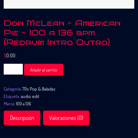
Don McLean – American
Pie – 100 a 136 bpm
(Redrum Intro Outro)
$
0.00
Don
Añadir al carrito
McLean
-
Categoría:
70s Pop & Baladas
American
Etiqueta:
audio edit
Pie
Marca:
100 a 136
-
100
Descripción
Valoraciones (0)
a
136
bpm