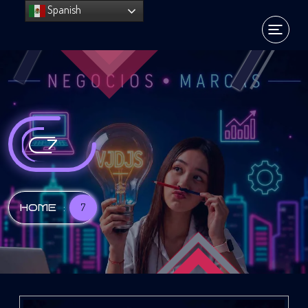
Spanish
7
:
7
HOME