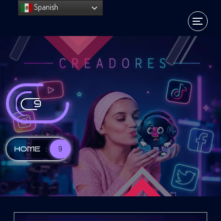
Spanish
9
:
9
HOME