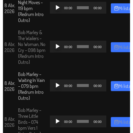
Night Moves –
Reproductor
8 Abr,
119 bpm
Mi lista
00:00
00:00
de
2026
(Redrum Intro
audio
Outro)
Bob Marley &
The Wailers –
Reproductor
8 Abr,
No Woman, No
Mi lista
00:00
00:00
de
2026
Cry – 098 bpm
audio
(Redrum Intro
Outro)
Bob Marley –
Waiting In Vain
Reproductor
8 Abr,
– 079 bpm
Mi lista
00:00
00:00
de
2026
(Redrum Intro
audio
Outro)
Bob Marley –
Three Little
Reproductor
8 Abr,
Birds – 074
Mi lista
00:00
00:00
de
2026
bpm Vers 1
audio