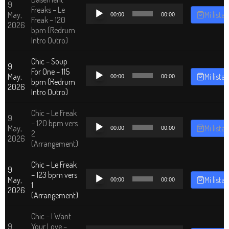
9
Reproductor
Freaks – Le
May,
Mi lista
00:00
00:00
de
Freak – 120
2026
audio
bpm (Redrum
Intro Outro)
Chic – Soup
9
Reproductor
For One – 115
May,
Mi lista
00:00
00:00
de
bpm (Redrum
2026
audio
Intro Outro)
Chic – Le Freak
9
Reproductor
– 120 bpm vers
May,
Mi lista
00:00
00:00
de
2
2026
audio
(Arrangement)
Chic – Le Freak
9
Reproductor
– 123 bpm vers
May,
Mi lista
00:00
00:00
de
1
2026
audio
(Arrangement)
Chic – I Want
9
Your Love –