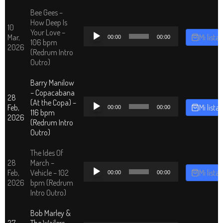
Bee Gees –
How Deep Is
10
Reproductor
Your Love –
Mar,
Mi lista
00:00
00:00
de
106 bpm
2026
audio
(Redrum Intro
Outro)
Barry Manilow
– Copacabana
28
Reproductor
(At the Copa) –
Feb,
Mi lista
00:00
00:00
de
116 bpm
2026
audio
(Redrum Intro
Outro)
The Ides Of
28
March –
Reproductor
Feb,
Vehicle – 102
Mi lista
00:00
00:00
de
2026
bpm (Redrum
audio
Intro Outro)
Bob Marley &
27
The Wailers –