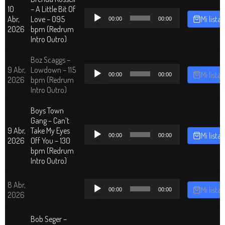
10
– A Little Bit Of
Reproductor
Abr,
Love – 095
Mi lista
00:00
00:00
de
2026
bpm (Redrum
audio
Intro Outro)
Boz Scaggs –
Reproductor
9 Abr,
Lowdown – 115
Mi lista
00:00
00:00
de
2026
bpm (Redrum
audio
Intro Outro)
Boys Town
Gang – Can’t
Reproductor
9 Abr,
Take My Eyes
Mi lista
00:00
00:00
de
2026
Off You – 130
audio
bpm (Redrum
Intro Outro)
Reproductor
8 Abr,
Mi lista
00:00
00:00
de
2026
audio
Bob Seger –