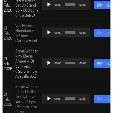
Reproductor
Feb,
Get Up Stand
Mi lista
00:00
00:00
de
2026
Up – 080 bpm
audio
(Intro Outro)
Van Morrison –
21
Reproductor
Moondance –
Feb,
Mi lista
00:00
00:00
de
134 bpm
2026
audio
(Arrangement)
Stevie Wonder
– My Cherie
21
Reproductor
Amour – 101
Feb,
Mi lista
00:00
00:00
de
bpm vers 1
2026
audio
(Redrum Intro
Acapella Out)
Stevie Wonder
– I Just Called
21
Reproductor
To Say I Love
Feb,
Mi lista
00:00
00:00
de
You – 113 bpm
2026
audio
(Redrum Intro
Outro)