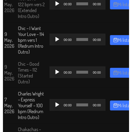
Reproductor
May,
122 bpm vers 2
Mi lista
00:00
00:00
de
2026
(Extended
audio
Intro Outro)
Chic – I Want
9
Your Love – 114
Reproductor
May,
bpm vers 1
Mi lista
00:00
00:00
de
2026
(Redrum Intro
audio
Outro)
Chic – Good
9
Reproductor
Times – 112
May,
Mi lista
00:00
00:00
de
(Started
2026
audio
Outro)
Charles Wright
7
– Express
Reproductor
May,
Yourself – 100
Mi lista
00:00
00:00
de
2026
bpm (Redrum
audio
Intro Outro)
Chakachas –