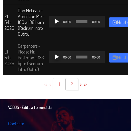
Don McLean –
21
American Pie –
Reproductor
Feb,
100 a 136 bpm
Mi lista
00:00
00:00
de
2026
(Redrum Intro
audio
Outro)
Carpenters –
21
Please Mr.
Reproductor
Feb,
Postman – 133
Mi lista
00:00
00:00
de
2026
bpm (Redrum
audio
Intro Outro)
1
2
VJDJS · Edits a tu medida
C
o
n
t
a
c
t
o