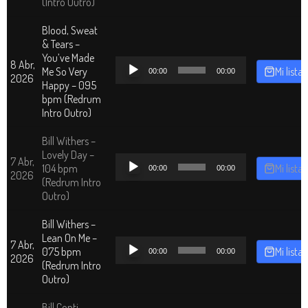
(Intro Outro)
Blood, Sweat
& Tears –
You’ve Made
Reproductor
8 Abr,
Me So Very
Mi lista
00:00
00:00
de
2026
Happy – 095
audio
bpm (Redrum
Intro Outro)
Bill Withers –
Lovely Day –
Reproductor
7 Abr,
104 bpm
Mi lista
00:00
00:00
de
2026
(Redrum Intro
audio
Outro)
Bill Withers –
Lean On Me –
Reproductor
7 Abr,
075 bpm
Mi lista
00:00
00:00
de
2026
(Redrum Intro
audio
Outro)
Bill Conti –