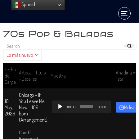
Spanish
70s Pop & Baladas
Lo más nuevo
Lo más nuevo
Fecha
Artista - Título
Añadir a mi
de
Muestra
- Detalles
lista
Sort by Name A - Z
Carga
Sort by Name Z - A
Chicago – If
10
You Leave Me
Reproductor
May,
Now – 106
Mi lista
00:00
00:00
de
2026
bpm
audio
(Arrangement)
Chic Ft
Basement