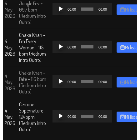
4
Jungle Fever –
Reproductor
May,
097 bpm
Mi lista
00:00
00:00
de
2026
(Redrum Intro
audio
Outro)
Chaka Khan –
4
I’m Every
Reproductor
May,
Woman – 115
Mi lista
00:00
00:00
de
2026
bpm (Redrum
audio
Intro Outro)
Chaka Khan –
4
Reproductor
Fate – 116 bpm
May,
Mi lista
00:00
00:00
de
(Redrum Intro
2026
audio
Outro)
Cerrone –
4
Supernature –
Reproductor
May,
124 bpm
Mi lista
00:00
00:00
de
2026
(Redrum Intro
audio
Outro)