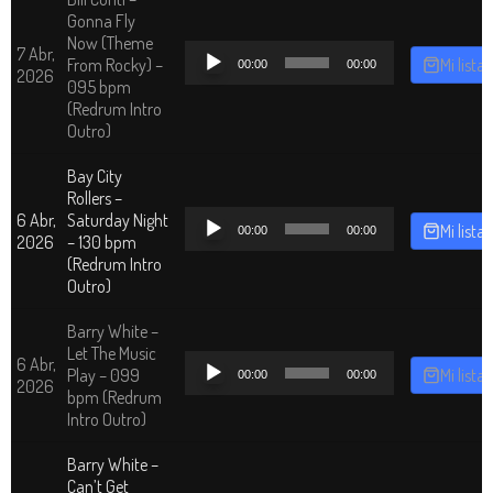
Gonna Fly
Now (Theme
Reproductor
7 Abr,
From Rocky) –
Mi lista
00:00
00:00
de
2026
095 bpm
audio
(Redrum Intro
Outro)
Bay City
Rollers –
Reproductor
6 Abr,
Saturday Night
Mi lista
00:00
00:00
de
2026
– 130 bpm
audio
(Redrum Intro
Outro)
Barry White –
Let The Music
Reproductor
6 Abr,
Play – 099
Mi lista
00:00
00:00
de
2026
bpm (Redrum
audio
Intro Outro)
Barry White –
Can’t Get