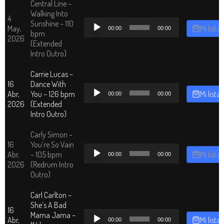
Central Line –
Walking Into
4
Reproductor
Sunshine – 110
May,
Mi lista
00:00
00:00
de
bpm
2026
audio
(Extended
Intro Outro)
Carrie Lucas –
16
Dance With
Reproductor
Abr,
You – 126 bpm
Mi lista
00:00
00:00
de
2026
(Extended
audio
Intro Outro)
Carly Simon –
16
You’re So Vain
Reproductor
Abr,
– 105 bpm
Mi lista
00:00
00:00
de
2026
(Redrum Intro
audio
Outro)
Carl Carlton –
She’s A Bad
16
Reproductor
Mama Jama –
Abr,
Mi lista
00:00
00:00
de