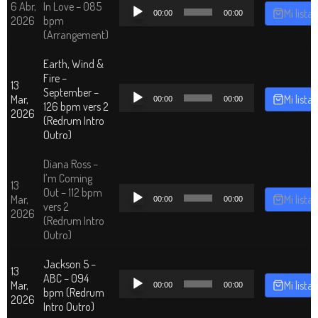
Reproductor
6 Abr,
In Love – 085
Mi lista
00:00
00:00
de
2026
bpm
audio
(Arrangement)
Earth, Wind &
Fire –
13
Reproductor
September –
Mar,
Mi lista
00:00
00:00
de
126 bpm vers 2
2026
audio
(Redrum Intro
Outro)
Diana Ross –
I’m Coming
13
Reproductor
Out – 112 bpm
Mar,
Mi lista
00:00
00:00
de
vers 2
2026
audio
(Redrum Intro
Outro)
Jackson 5 –
13
Reproductor
ABC – 094
Mar,
Mi lista
00:00
00:00
de
bpm (Redrum
2026
audio
Intro Outro)