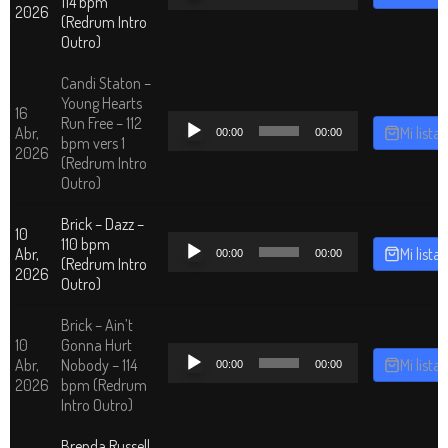
114 bpm
2026
audio
(Redrum Intro
Outro)
Candi Staton –
Young Hearts
16
Reproductor
Run Free – 112
Abr,
Mi lista
00:00
00:00
de
bpm vers 1
2026
audio
(Redrum Intro
Outro)
Brick – Dazz –
10
Reproductor
110 bpm
Abr,
Mi lista
00:00
00:00
de
(Redrum Intro
2026
audio
Outro)
Brick – Ain’t
10
Gonna Hurt
Reproductor
Abr,
Nobody – 114
Mi lista
00:00
00:00
de
2026
bpm (Redrum
audio
Intro Outro)
Brenda Russell