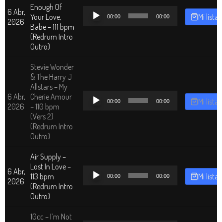
Enough Of
Reproductor
6 Abr,
Your Love,
Mi lista
00:00
00:00
de
2026
Babe – 111 bpm
audio
(Redrum Intro
Outro)
Stevie Wonder
& The Harry J
Allstars – My
Reproductor
6 Abr,
Cherie Amour
Mi lista
00:00
00:00
de
2026
– 110 bpm
audio
(Vers 2)
(Redrum Intro
Outro)
Air Supply –
Lost In Love –
Reproductor
6 Abr,
113 bpm
Mi lista
00:00
00:00
de
2026
(Redrum Intro
audio
Outro)
10cc – I’m Not