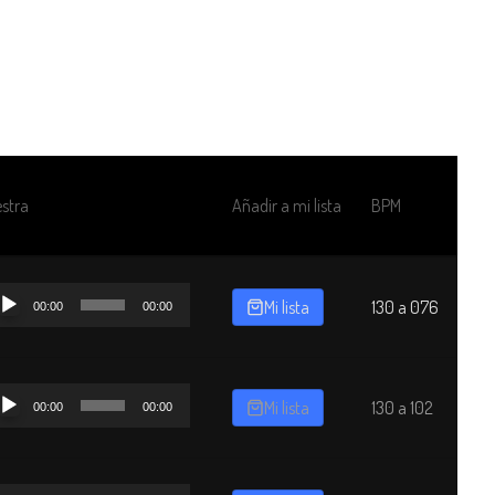
eadores
Negocios / Campañas
Tu Pedido
stra
Añadir a mi lista
BPM
productor
Mi lista
130 a 076
00:00
00:00
dio
productor
Mi lista
130 a 102
00:00
00:00
dio
productor