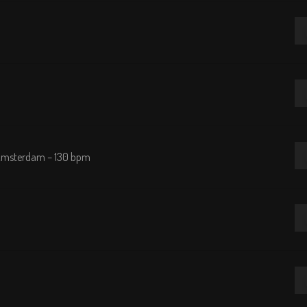
Re
de
au
Re
de
au
Re
m Amsterdam – 130 bpm
de
au
Re
de
au
Re
de
au