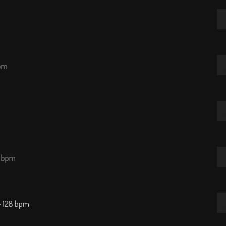
Re
de
au
Re
bpm
de
au
Re
de
au
Re
8 bpm
de
au
Re
 – 128 bpm
de
au