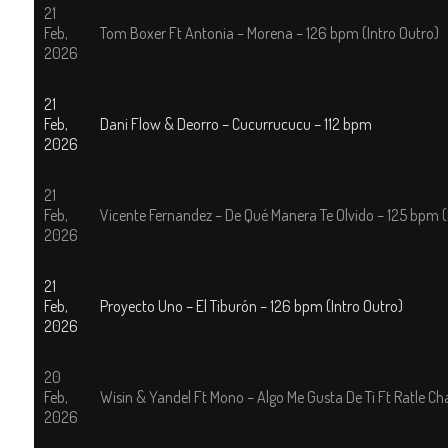
21
Feb,
Tom Boxer Ft Antonia – Morena – 126 bpm (Intro Outro)
2026
21
Feb,
Dani Flow & Deorro – Cucurrucucu – 112 bpm
2026
21
Feb,
Vicente Fernandez – De Qué Manera Te Olvido – 125 bpm (
2026
21
Feb,
Proyecto Uno – El Tiburón – 126 bpm (Intro Outro)
2026
20
Feb,
Wisin & Yandel Ft Mono – Algo Me Gusta De Ti Ft Ratle C
2026