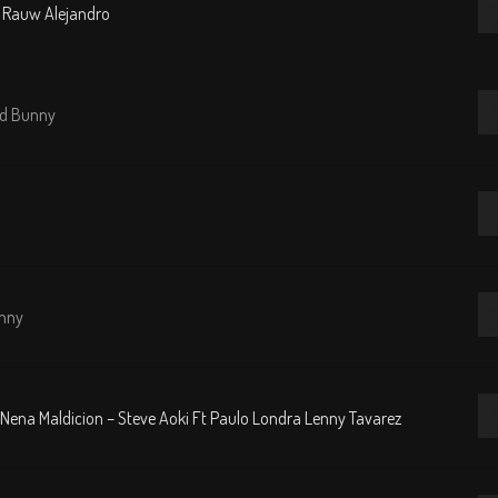
 Rauw Alejandro
de
au
Re
ad Bunny
de
au
Re
de
au
Re
unny
de
au
Re
 Nena Maldicion – Steve Aoki Ft Paulo Londra Lenny Tavarez
de
au