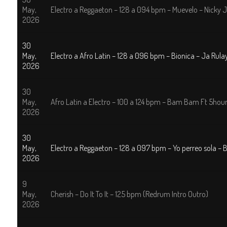
May,
Electro a Reggaeton – 128 a 094 bpm – Muevelo – Nicky
2026
30
May,
Electro a Afro Latin – 128 a 096 bpm – Bionica – Ja Rula
2026
30
May,
Afro Latin a Electro – 100 a 124 bpm – Bam Bam Ft 5hours
2026
30
May,
Electro a Reggaeton – 128 a 097 bpm – Yo perreo sola –
2026
9
May,
Cherish – Do It To It – 125 bpm (Redrum Intro Outro)
2026