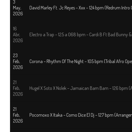
3
May,
David Marley Ft. Jc Reyes – Xxx – 124 bpm (Redrum Intro 
2026
16
Abr,
Electro a Trap – 125 a 068 bpm – Cardi B Ft Bad Bunny & J 
2026
23
Feb,
Corona – Rhythm Of The Night – 105 bpm (Tribal Afro Ope
2026
21
Feb,
Hugel X Soto X Nolek – Jamaican Bam Bam – 126 bpm (
2026
21
Feb,
Pocomoxo X Itaka – Como Dice El Dj – 127 bpm (Arrange
2026