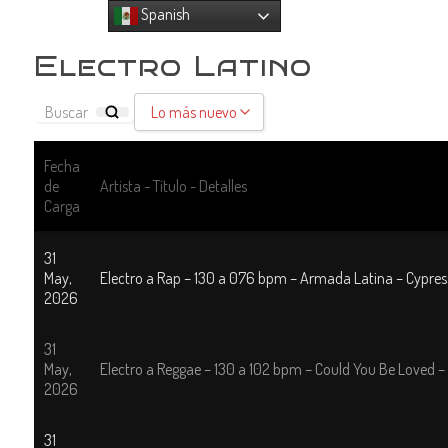
Spanish
Electro Latino
Lo más nuevo
Lo más nuevo
Fecha
de
Artista - Título - Detalles
Sort by Name A - Z
Carga
Sort by Name Z - A
31
May,
Electro a Rap – 130 a 076 bpm – Armada Latina – Cypress 
2026
31
May,
Electro a Reggae – 130 a 102 bpm – Could You Be Loved –
2026
31