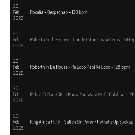
20
Feb,
Rosalia – Despechao – 130 bpm
2026
20
Feb,
Roberth In The House – Donde Estan Las Solteras – 130 
2026
20
Feb,
Roberth In Da House – Re Loco Papi Re Loco – 128 bpm
2026
20
Feb,
Pitbull Ft Rune RK – I Know You Want Me Ft Calabria – 12
2026
20
Feb,
King Africa Ft Tjr – Salten Sin Parar Ft What’s Up Suckaz
2026