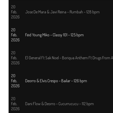
20
Feb,
Jose De Mara & Javi Reina – Rumbah – 128 bpm
2026
20
Feb,
Feid Young Miko – Classy 101 – 125 bpm
2026
20
Feb,
El General Ft Sak Noel – Boriqua Anthem Ft Drugs Fro
2026
20
Feb,
Deorro & Elvis Crespo – Bailar – 126 bpm
2026
20
Feb,
Dani Flow & Deorro – Cucurrucucu – 112 bpm
2026