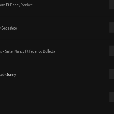
Re
 Jam Ft Daddy Yankee
de
au
Re
y Bebeshito
de
au
Re
 – Sister Nancy Ft Federico Bolletta
de
au
Re
 Bad-Bunny
de
au
Re
de
au