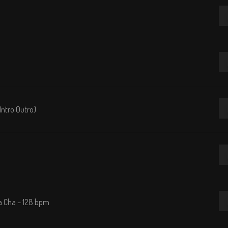
Re
de
au
Re
de
au
Re
Intro Outro)
de
au
Re
de
au
Re
ha Cha – 128 bpm
de
au