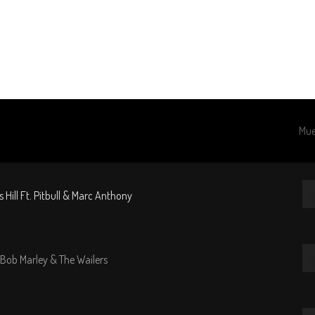
Acceso VIP
Portafolio
DJs
Cr
Mue
Re
Hill Ft. Pitbull & Marc Anthony
de
au
Re
 Bob Marley & The Wailers
de
au
Re