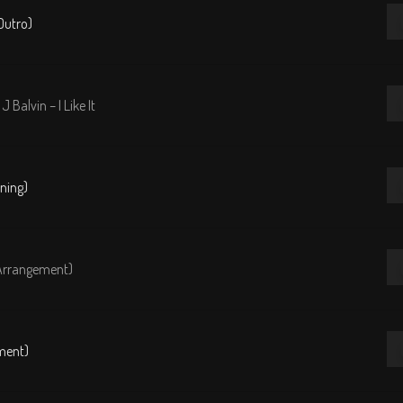
Re
Outro)
de
au
Re
Balvin – I Like It
de
au
Re
ning)
de
au
Re
Arrangement)
de
au
Re
ment)
de
au