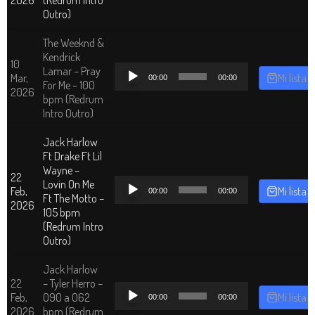
audio
Outro)
The Weeknd &
Kendrick
10
Reproductor
Lamar – Pray
Mar,
Mi lista
00:00
00:00
de
For Me – 100
2026
audio
bpm (Redrum
Intro Outro)
Jack Harlow
Ft Drake Ft Lil
Wayne –
22
Reproductor
Lovin On Me
Feb,
Mi lista
00:00
00:00
de
Ft The Motto –
2026
audio
105 bpm
(Redrum Intro
Outro)
Jack Harlow
22
– Tyler Herro –
Reproductor
Feb,
090 a 062
Mi lista
00:00
00:00
de
2026
bpm (Redrum