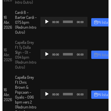
audio
Intro Outro)
Cardi B –
16
Bartier Cardi –
Reproductor
Abr,
075 bpm
Mi lista
00:00
00:00
de
2026
(Redrum Intro
audio
Outro)
Capella Grey
Ft Ty Dolla
16
Reproductor
$Ign – Ot –
Abr,
Mi lista
00:00
00:00
de
094 bpm
2026
audio
(Redrum Intro
Outro)
Capella Grey
Ft Chris
Brown &
16
Reproductor
Popcaan –
Abr,
Mi lista
00:00
00:00
de
Gyalis – 096
2026
audio
bpm vers 2
(Redrum Intro