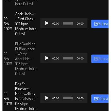
audio
Intro Outro)
Jack Harlow
22
– First Class –
Reproductor
Feb,
107 bpm
Mi lista
00:00
00:00
de
2026
(Redrum Intro
audio
Outro)
Ellie Goulding
Ft Blackbear
22
– Worry
Reproductor
Feb,
About Me –
Mi lista
00:00
00:00
de
2026
108 bpm
audio
(Redrum Intro
Outro)
Ddg Ft
Blueface –
22
Moonwalking
Reproductor
Feb,
In Calabasas –
Mi lista
00:00
00:00
de
2026
065 bpm
audio
(Redrum Intro