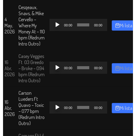
Cesqeaux,
Snavs, & Mike
4
Cervello –
Reproductor
May,
Where My
Mi lista
00:00
00:00
de
2026
Money At – 110
audio
bpm (Redrum
Intro Outro)
Casey Veggies
16
Ft. 03 Greedo
Reproductor
Abr,
– Broke – 094
Mi lista
00:00
00:00
de
2026
bpm (Redrum
audio
Intro Outro)
Carson
Lueders Ft
16
Reproductor
Quavo – Toxic
Abr,
Mi lista
00:00
00:00
de
– 077 bpm
2026
audio
(Redrum Intro
Outro)
Carnage Ft Lil