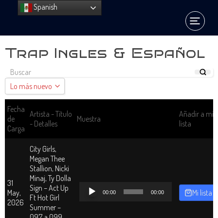
Spanish
Trap Ingles & Español
Lo más nuevo
Lo más nuevo
Fecha
Artista - Título
Añadir a mi
de
Muestra
- Detalles
lista
Ordenar A - Z
Carga
Ordenar Z - A
City Girls,
Megan Thee
Stallion, Nicki
Minaj, Ty Dolla
31
Reproductor
Sign – Act Up
May,
Mi lista
00:00
00:00
de
Ft Hot Girl
2026
audio
Summer –
097 a 099