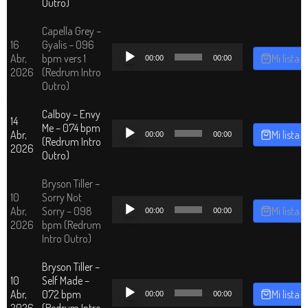
Outro)
Capella Grey –
16
Gyalis – 096
Reproductor
Abr,
bpm vers 1
Mi lista
00:00
00:00
de
2026
(Redrum Intro
audio
Outro)
Calboy – Envy
14
Reproductor
Me – 074 bpm
Abr,
Mi lista
00:00
00:00
de
(Redrum Intro
2026
audio
Outro)
Bryson Tiller –
10
Sorry Not
Reproductor
Abr,
Sorry – 098
Mi lista
00:00
00:00
de
2026
bpm (Redrum
audio
Intro Outro)
Bryson Tiller –
10
Self Made –
Reproductor
Abr,
072 bpm
Mi lista
00:00
00:00
de
2026
(Redrum Intro