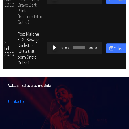
de
2026
Drake Daft
audio
Punk
(Redrum Intro
Outro)
Post Malone
Ft 21 Savage –
21
Reproductor
Rockstar –
Feb,
Mi lista
00:00
00:00
de
100 a 080
2026
audio
bpm (Intro
Outro)
VJDJS · Edits a tu medida
C
o
n
t
a
c
t
o