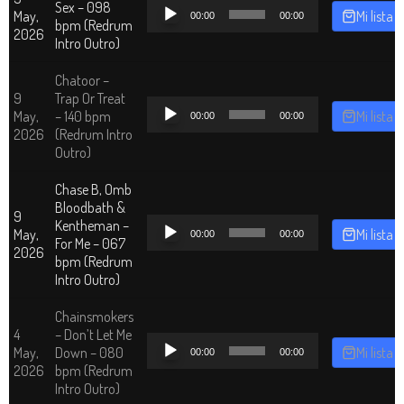
Reproductor
Sex – 098
May,
Mi lista
00:00
00:00
de
bpm (Redrum
2026
audio
Intro Outro)
Chatoor –
9
Trap Or Treat
Reproductor
May,
– 140 bpm
Mi lista
00:00
00:00
de
2026
(Redrum Intro
audio
Outro)
Chase B, Omb
Bloodbath &
9
Reproductor
Kentheman –
May,
Mi lista
00:00
00:00
de
For Me – 067
2026
audio
bpm (Redrum
Intro Outro)
Chainsmokers
4
– Don’t Let Me
Reproductor
May,
Down – 080
Mi lista
00:00
00:00
de
2026
bpm (Redrum
audio
Intro Outro)