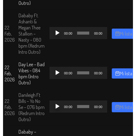
Outro)
Dababy Ft.
Ashanti &
22
Megan Thee
Reproductor
Feb,
Stallion –
Mi lista
00:00
00:00
de
2026
Nasty – 080
audio
bpm (Redrum
Intro Outro)
Day Lee – Bad
22
Reproductor
Vibes – 084
Feb,
Mi lista
00:00
00:00
de
bpm (Intro
2026
audio
Outro)
Danileigh Ft
22
Bills – Yo No
Reproductor
Feb,
Se – 076 bpm
Mi lista
00:00
00:00
de
2026
(Redrum Intro
audio
Outro)
Dababy –