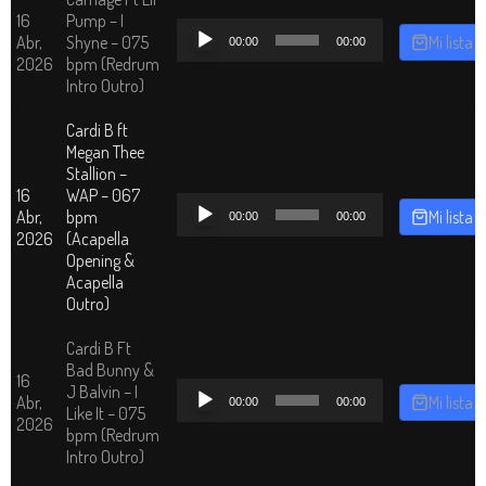
16
Pump – I
Reproductor
Abr,
Shyne – 075
Mi lista
00:00
00:00
de
2026
bpm (Redrum
audio
Intro Outro)
Cardi B ft
Megan Thee
Stallion –
16
WAP – 067
Reproductor
Abr,
bpm
Mi lista
00:00
00:00
de
2026
(Acapella
audio
Opening &
Acapella
Outro)
Cardi B Ft
Bad Bunny &
16
Reproductor
J Balvin – I
Abr,
Mi lista
00:00
00:00
de
Like It – 075
2026
audio
bpm (Redrum
Intro Outro)