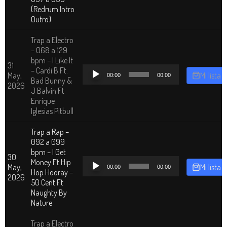
(Redrum Intro
Outro)
Trap a Electro
– 068 a 129
bpm – I Like It
31
Reproductor
– Cardi B Ft.
May,
Mi lista
00:00
00:00
de
Bad Bunny &
2026
audio
J Balvin Ft
Enrique
Iglesias Pitbull
Trap a Rap –
092 a 099
bpm – I Get
30
Reproductor
Money Ft Hip
May,
Mi lista
00:00
00:00
de
Hop Hooray –
2026
audio
50 Cent Ft
Naughty By
Nature
Trap a Electro