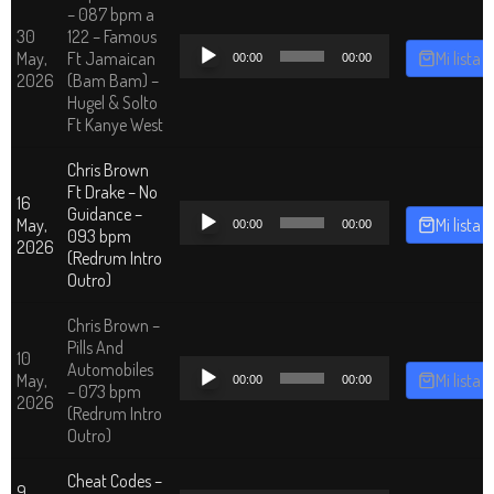
– 087 bpm a
30
122 – Famous
Reproductor
May,
Ft Jamaican
Mi lista
00:00
00:00
de
2026
(Bam Bam) –
audio
Hugel & Solto
Ft Kanye West
Chris Brown
Ft Drake – No
16
Reproductor
Guidance –
May,
Mi lista
00:00
00:00
de
093 bpm
2026
audio
(Redrum Intro
Outro)
Chris Brown –
Pills And
10
Reproductor
Automobiles
May,
Mi lista
00:00
00:00
de
– 073 bpm
2026
audio
(Redrum Intro
Outro)
Cheat Codes –
9