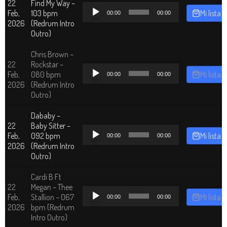
22
Find My Way –
Reproductor
Feb,
103 bpm
Mi lista
00:00
00:00
de
2026
(Redrum Intro
audio
Outro)
Chris Brown –
22
Rockstar –
Reproductor
Feb,
080 bpm
Mi lista
00:00
00:00
de
2026
(Redrum Intro
audio
Outro)
Dababy –
22
Baby Sitter –
Reproductor
Feb,
092 bpm
Mi lista
00:00
00:00
de
2026
(Redrum Intro
audio
Outro)
Cardi B Ft
22
Megan – Thee
Reproductor
Feb,
Stallion – 067
Mi lista
00:00
00:00
de
2026
bpm (Redrum
audio
Intro Outro)