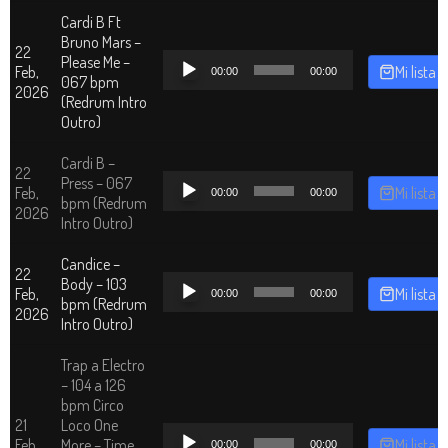
Cardi B Ft
Bruno Mars –
22
Reproductor
Please Me –
Feb,
Mi lista
00:00
00:00
de
067 bpm
2026
audio
(Redrum Intro
Outro)
Cardi B –
22
Reproductor
Press – 067
Feb,
Mi lista
00:00
00:00
de
bpm (Redrum
2026
audio
Intro Outro)
Candice –
22
Reproductor
Body – 103
Feb,
Mi lista
00:00
00:00
de
bpm (Redrum
2026
audio
Intro Outro)
Trap a Electro
– 104 a 126
bpm Circo
21
Loco One
Reproductor
Feb,
More – Time
Mi lista
00:00
00:00