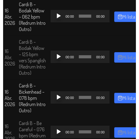
Cardi B –
16
Bodak Yellow
Reproductor
Abr,
– 062 bpm
Mi lista
00:00
00:00
de
2026
(Redrum Intro
audio
Outro)
Cardi B –
Bodak Yellow
16
Reproductor
– 125 bpm
Abr,
Mi lista
00:00
00:00
de
vers Spanglish
2026
audio
(Redrum Intro
Outro)
Cardi B –
16
Bickenhead –
Reproductor
Abr,
078 bpm
Mi lista
00:00
00:00
de
2026
(Redrum Intro
audio
Outro)
Cardi B – Be
16
Reproductor
Careful – 076
Abr,
Mi lista
00:00
00:00
de
bpm (Redrum
2026