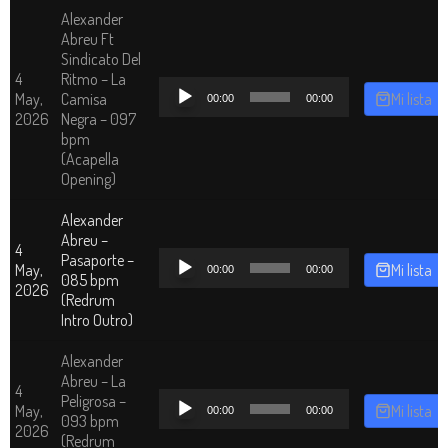
Alexander
Abreu Ft
Sindicato Del
4
Ritmo – La
Reproductor
May,
Camisa
Mi lista
00:00
00:00
de
2026
Negra – 097
audio
bpm
(Acapella
Opening)
Alexander
Abreu –
4
Reproductor
Pasaporte –
May,
Mi lista
00:00
00:00
de
085 bpm
2026
audio
(Redrum
Intro Outro)
Alexander
Abreu – La
4
Reproductor
Peligrosa –
May,
Mi lista
00:00
00:00
de
093 bpm
2026
audio
(Redrum