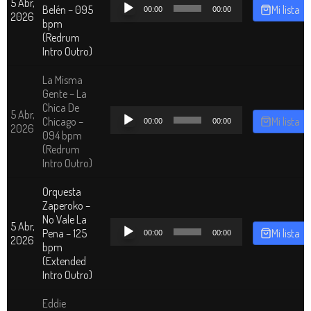
Reproductor
5 Abr,
Belén – 095
Mi lista
00:00
00:00
de
2026
bpm
audio
(Redrum
Intro Outro)
La Misma
Gente – La
Chica De
Reproductor
5 Abr,
Chicago –
Mi lista
00:00
00:00
de
2026
094 bpm
audio
(Redrum
Intro Outro)
Orquesta
Zaperoko –
No Vale La
Reproductor
5 Abr,
Pena – 125
Mi lista
00:00
00:00
de
2026
bpm
audio
(Extended
Intro Outro)
Eddie