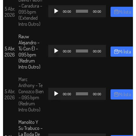
– Caradura –
Reproductor
5 Abr,
095 bpm
Mi lista
00:00
00:00
de
2026
(Extended
audio
Intro Outro)
Rauw
Alejandro –
Reproductor
5 Abr,
Tú Con Él –
Mi lista
00:00
00:00
de
2026
095 bpm
audio
(Redrum
Intro Outro)
Marc
Anthony – Te
Reproductor
5 Abr,
Conozco Bien
Mi lista
00:00
00:00
de
2026
– 095 bpm
audio
(Redrum
Intro Outro)
Manolito Y
Su Trabuco –
La Boda De