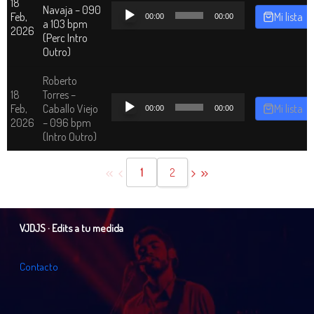
18
Reproductor
Navaja – 090
Feb,
Mi lista
00:00
00:00
de
a 103 bpm
2026
audio
(Perc Intro
Outro)
Roberto
18
Torres –
Reproductor
Feb,
Caballo Viejo
Mi lista
00:00
00:00
de
2026
– 096 bpm
audio
(Intro Outro)
1
2
VJDJS · Edits a tu medida
C
o
n
t
a
c
t
o