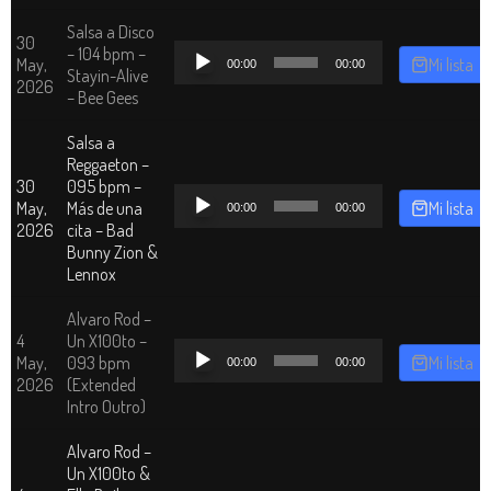
Salsa a Disco
30
Reproductor
– 104 bpm –
May,
Mi lista
00:00
00:00
de
Stayin-Alive
2026
audio
– Bee Gees
Salsa a
Reggaeton –
30
095 bpm –
Reproductor
May,
Más de una
Mi lista
00:00
00:00
de
2026
cita – Bad
audio
Bunny Zion &
Lennox
Alvaro Rod –
4
Un X100to –
Reproductor
May,
093 bpm
Mi lista
00:00
00:00
de
2026
(Extended
audio
Intro Outro)
Alvaro Rod –
Un X100to &