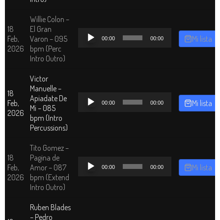
Willie Colon –
18
El Gran
Reproductor
Feb,
Varon – 095
Mi lista
00:00
00:00
de
2026
bpm (Perc
audio
Intro Outro)
Victor
Manuelle –
18
Reproductor
Apiadate De
Feb,
Mi lista
00:00
00:00
de
Mi – 085
2026
audio
bpm (Intro
Percussions)
Tito Gomez –
18
Pagina de
Reproductor
Feb,
Amor – 087
Mi lista
00:00
00:00
de
2026
bpm (Extend
audio
Intro Outro)
Ruben Blades
– Pedro