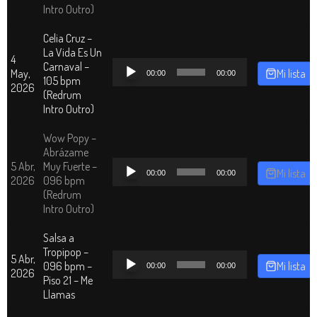
Intro Outro)
Celia Cruz –
La Vida Es Un
4
Reproductor
Carnaval –
May,
Mi lista
00:00
00:00
de
105 bpm
2026
audio
(Redrum
Intro Outro)
Wow Popy –
Abrázame
Reproductor
5 Abr,
Muy Fuerte –
Mi lista
00:00
00:00
de
2026
096 bpm
audio
(Redrum
Intro Outro)
Salsa a
Tropipop –
Reproductor
5 Abr,
096 bpm –
Mi lista
00:00
00:00
de
2026
Piso 21 – Me
audio
Llamas