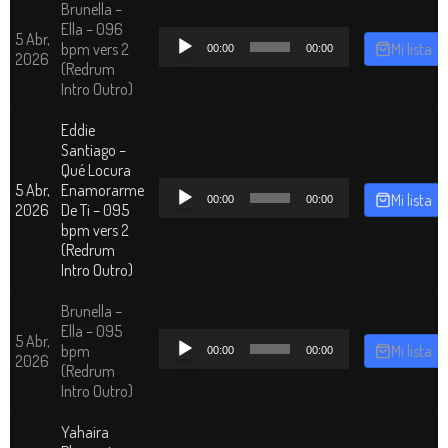
Brunella –
Ella – 096
Reproductor
5 Abr,
bpm vers 2
Mi lista
00:00
00:00
de
2026
(Redrum
audio
Intro Outro)
Eddie
Santiago –
Qué Locura
Reproductor
5 Abr,
Enamorarme
Mi lista
00:00
00:00
de
2026
De Ti – 095
audio
bpm vers 2
(Redrum
Intro Outro)
Brunella –
Ella – 095
Reproductor
5 Abr,
bpm
Mi lista
00:00
00:00
de
2026
(Redrum
audio
Intro Outro)
Yahaira