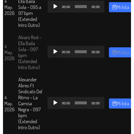
4
Ella Baila
Reproductor
May,
Sola – 095 a
Mi lista
00:00
00:00
de
2026
97 bpm
audio
(Extended
Intro Outro)
Alvaro Rod –
Ella Baila
4
Reproductor
Sola – 097
May,
Mi lista
00:00
00:00
de
bpm
2026
audio
(Extended
Intro Outro)
Alexander
Abreu Ft
Sindicato Del
4
Ritmo – La
Reproductor
May,
Camisa
Mi lista
00:00
00:00
de
2026
Negra – 097
audio
bpm
(Extended
Intro Outro)