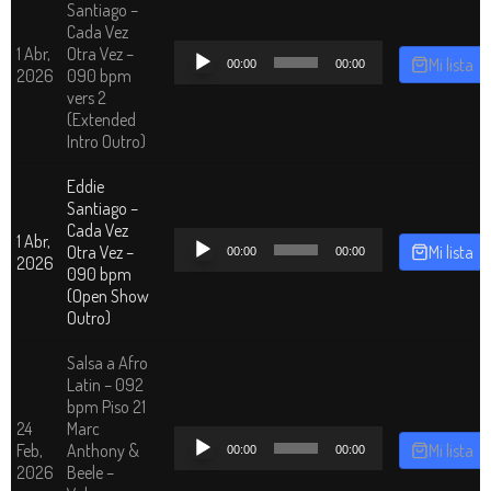
Santiago –
Cada Vez
Reproductor
1 Abr,
Otra Vez –
Mi lista
00:00
00:00
de
2026
090 bpm
audio
vers 2
(Extended
Intro Outro)
Eddie
Santiago –
Cada Vez
Reproductor
1 Abr,
Otra Vez –
Mi lista
00:00
00:00
de
2026
090 bpm
audio
(Open Show
Outro)
Salsa a Afro
Latin – 092
bpm Piso 21
24
Marc
Reproductor
Feb,
Anthony &
Mi lista
00:00
00:00
de
2026
Beele –
audio