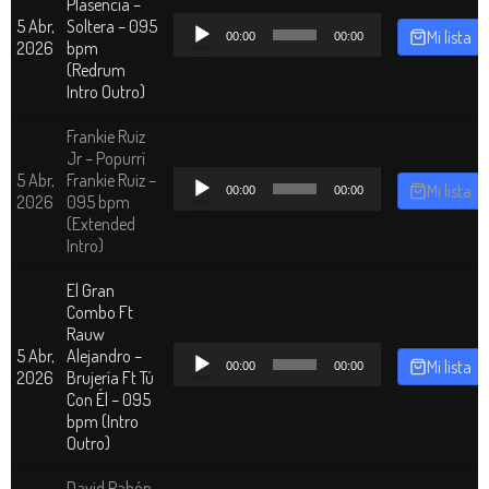
Plasencia –
Reproductor
5 Abr,
Soltera – 095
Mi lista
00:00
00:00
de
2026
bpm
audio
(Redrum
Intro Outro)
Frankie Ruiz
Jr – Popurrí
Reproductor
5 Abr,
Frankie Ruiz –
Mi lista
00:00
00:00
de
2026
095 bpm
audio
(Extended
Intro)
El Gran
Combo Ft
Rauw
Reproductor
5 Abr,
Alejandro –
Mi lista
00:00
00:00
de
2026
Brujería Ft Tú
audio
Con Él – 095
bpm (Intro
Outro)
David Pabón