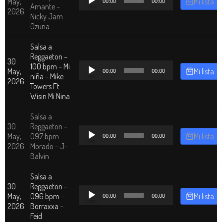
May,
Mi lista
00:00
00:00
de
Amante –
2026
audio
Nicky Jam
Ozuna
Salsa a
Reggaeton –
30
Reproductor
100 bpm – Mi
May,
Mi lista
00:00
00:00
de
niña – Mike
2026
audio
Towers Ft
Wisin Mi Nina
Salsa a
30
Reggaeton –
Reproductor
May,
097 bpm –
Mi lista
00:00
00:00
de
2026
Morado – J-
audio
Balvin
Salsa a
30
Reggaeton –
Reproductor
May,
096 bpm –
Mi lista
00:00
00:00
de
2026
Borraxxa –
audio
Feid