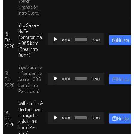
Volver
(Transición
Intro Outro)
You Salsa –
No Te
18
Reproductor
Contaron Mal
Feb,
Mi lista
00:00
00:00
de
– 085 bpm
2026
audio
(Brea Intro
Outro)
Yiyo Sarante
18
– Corazon de
Reproductor
Feb,
Acero – 085
Mi lista
00:00
00:00
de
2026
bpm (Intro
audio
Percussion)
Willie Colon &
Hector Lavoe
18
Reproductor
– Traigo La
Feb,
Mi lista
00:00
00:00
de
Salsa – 100
2026
audio
bpm (Perc
Intro)