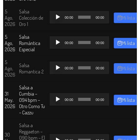
audio
5
Salsa
Reproductor
Ago,
Colección de
Mi lista
00:00
00:00
de
2026
Oro 1
audio
5
Salsa
Reproductor
Ago,
Romántica
Mi lista
00:00
00:00
de
2026
Especial
audio
5
Reproductor
Salsa
Ago,
Mi lista
00:00
00:00
de
Romantica 2
2026
audio
Salsa a
31
Cumbia –
Reproductor
May,
094 bpm –
Mi lista
00:00
00:00
de
2026
Otro Como Tu
audio
– Cazzu
Salsa a
Reggaeton –
30
Reproductor
090 bpm – El