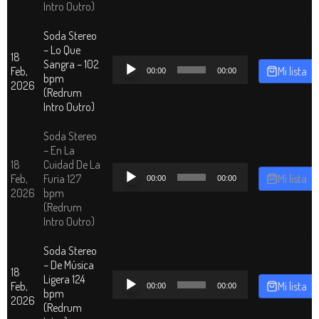
Intro Outro)
Soda Stereo
– Lo Que
18
Reproductor
Sangra – 102
Feb,
Mi lista
00:00
00:00
de
bpm
2026
audio
(Redrum
Intro Outro)
Soda Stereo
– En La
18
Cuidad De La
Reproductor
Feb,
Furia 127
Mi lista
00:00
00:00
de
2026
bpm
audio
(Redrum
Intro Outro)
Soda Stereo
– De Música
18
Reproductor
Ligera 124
Feb,
Mi lista
00:00
00:00
de
bpm
2026
audio
(Redrum