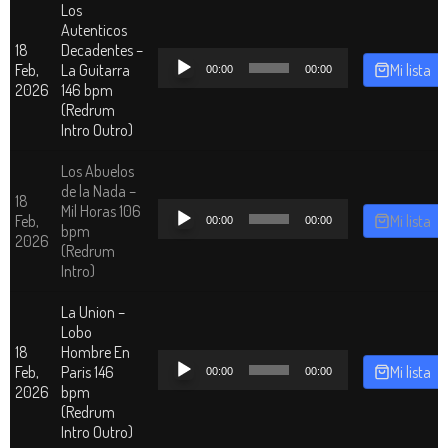
Los
Autenticos
18
Decadentes –
Reproductor
Feb,
La Guitarra
Mi lista
00:00
00:00
de
2026
146 bpm
audio
(Redrum
Intro Outro)
Los Abuelos
de la Nada –
18
Reproductor
Mil Horas 106
Feb,
Mi lista
00:00
00:00
de
bpm
2026
audio
(Redrum
Intro)
La Union –
Lobo
18
Hombre En
Reproductor
Feb,
Paris 146
Mi lista
00:00
00:00
de
2026
bpm
audio
(Redrum
Intro Outro)